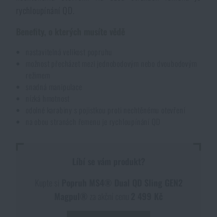
rychloupínání QD.
Akce a slevy
Benefity, o kterých musíte vědě
Výprodej
nastavitelná velikost popruhu
možnost přecházet mezi jednobodovým nebo dvoubodovým
Značky A-Z
režimem
snadná manipulace
nízká hmotnost
Všechny produkty
odolné karabiny s pojistkou proti nechtěnému otevření
na obou stranách řemenu je rychloupínání QD
Líbí se vám produkt?
Kupte si
Popruh MS4® Dual QD Sling GEN2
Magpul®
za akční cenu
2 499 Kč