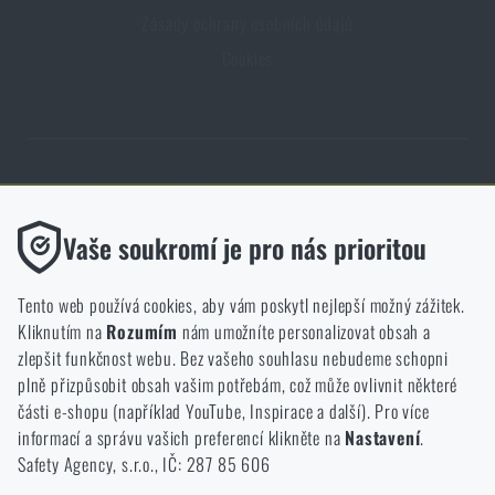
Zásady ochrany osobních údajů
Cookies
Obchod Rigad.cz získal díky spokojenosti ověřených zákazníků prestižní
certifikát Zlaté Ověřeno zákazníky.
Funkční
Vaše soukromí je pro nás prioritou
Bez nich by náš web vůbec nefungoval. U těchto cookies není
možné zakázat jejich ukládání.
Tento web používá cookies, aby vám poskytl nejlepší možný zážitek.
Kliknutím na
Rozumím
nám umožníte personalizovat obsah a
Analytické
zlepšit funkčnost webu. Bez vašeho souhlasu nebudeme schopni
NCAGE 828DG
Do těchto cookies se anonymně ukládá, jakým způsobem
plně přizpůsobit obsah vašim potřebám, což může ovlivnit některé
procházíte a používáte náš web. Pomáhají nám lépe chápat, co
části e-shopu (například YouTube, Inspirace a další). Pro více
se našim zákazníkům líbí a kterým směrem se máme ubírat.
informací a správu vašich preferencí klikněte na
Nastavení
.
Safety Agency, s.r.o., IČ: 287 85 606
Marketingové