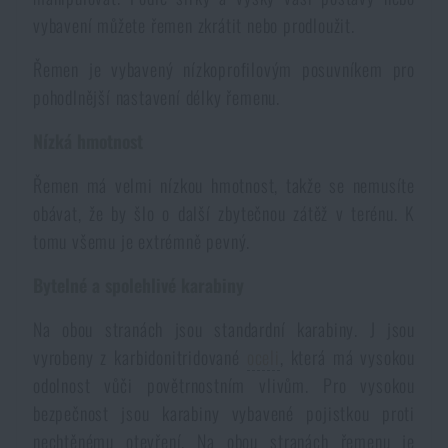
Voděodolné zápisníky
vybavení můžete řemen zkrátit nebo prodloužit.
Výprodej
Řemen je vybavený nízkoprofilovým posuvníkem pro
Ochrana před komáry a hmyzem
Značky A-Z
pohodlnější nastavení délky řemenu.
Nízká hmotnost
Ohřívače nohou, rukou a těla
Všechny produkty
Řemen má velmi nízkou hmotnost, takže se nemusíte
Opravné sady a fixační pásky
obávat, že by šlo o další zbytečnou zátěž v terénu.
K
tomu všemu je extrémně pevný.
Potřeby pro vodáky
Bytelné a spolehlivé karabiny
Na obou stranách jsou standardní karabiny.
J jsou
Zdraví, ochrana
vyrobeny z karbidonitridované
oceli
, která má vysokou
odolnost vůči povětrnostním vlivům.
Pro vysokou
bezpečnost jsou karabiny vybavené pojistkou proti
Novinky
nechtěnému otevření.
Na obou stranách řemenu je