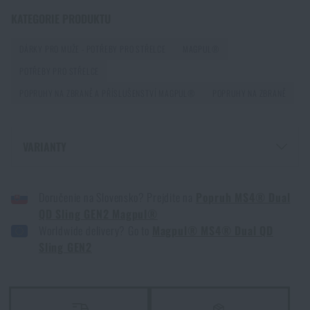
KATEGORIE PRODUKTU
Další novinka na skladě! Seznamte se s produkty M-
DÁRKY PRO MUŽE - POTŘEBY PRO STŘELCE
MAGPUL®
Tac
POTŘEBY PRO STŘELCE
PŘEČÍST ČLÁNEK
POPRUHY NA ZBRANĚ A PŘÍSLUŠENSTVÍ MAGPUL®
POPRUHY NA ZBRANĚ
Novinka na Rigad: Opasek Magnetix™ Battle Belt od
VARIANTY
Agilite Gear®
PŘEČÍST ČLÁNEK
POPRUH MS4® DUAL QD SLING GEN2 MAGPUL® - COYOTE
Doručenie na Slovensko? Prejdite na
Popruh MS4® Dual
POPRUH MS4® DUAL QD SLING GEN2 MAGPUL® - ČERNÁ
QD Sling GEN2 Magpul®
POPRUH MS4® DUAL QD SLING GEN2 MAGPUL® - RANGER GREEN
Kore a FlexFit: detaily, na kterých záleží!
Worldwide delivery? Go to
Magpul® MS4® Dual QD
POPRUH MS4® DUAL QD SLING GEN2 MAGPUL® - STEALTH GREY
Sling GEN2
PŘEČÍST ČLÁNEK
Jarní úklid: máte vyčištěné zbraně?