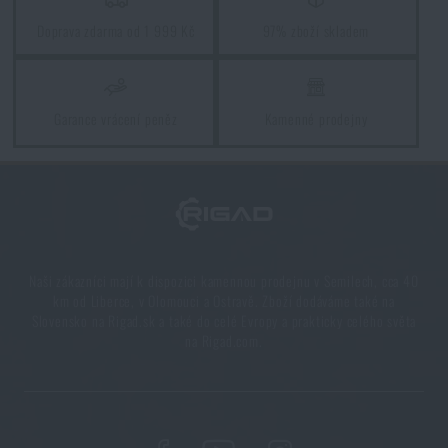
PŘEČÍST ČLÁNEK
Doprava zdarma od 1 999 Kč
97% zboží skladem
Líbí se vám produkt?
Garance vrácení peněz
Kamenné prodejny
Kupte si
Popruh MS4® Dual QD Sling GEN2
Magpul®
za akční cenu
2 499 Kč
PŘIDAT DO KOŠÍKU
Naši zákazníci mají k dispozici kamennou prodejnu v Semilech, cca 40
km od Liberce, v Olomouci a Ostravě. Zboží dodáváme také na
Slovensko na Rigad.sk a také do celé Evropy a prakticky celého světa
na Rigad.com.