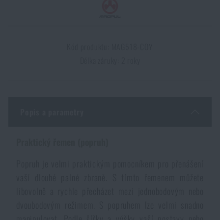
Dámské oblečení
Elektronika a příslušenství pro mobily
Beranidla, páčidla
Vybíjecí zařízení
Dětské oblečení
Hodinky
Výstroj pro psy
Rychlonabíječe zásobníků
Kód produktu: MAG518-COY
Délka záruky: 2 roky
Údržba oblečení
Pouzdra
Novinky
Novinky
Vojenské nášivky a znaky
Paracord
Akce a slevy
Akce a slevy
Popis a parametry
Vesty
Peněženky
Výprodej
Praktický řemen (popruh)
Výprodej
Popruh je velmi praktickým pomocníkem pro přenášení
Ručníky, osušky
Značky A-Z
Značky A-Z
Novinky
vaší dlouhé palné zbraně.
S tímto řemenem můžete
libovolně a rychle přecházet mezi jednobodovým nebo
Solární sprchy
Všechny produkty
Všechny produkty
Akce a slevy
dvoubodovým režimem.
S popruhem lze velmi snadno
manipulovat.
Podle šířky a výšky vaší postavy nebo