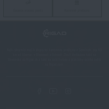
Chest Rig Reaper™ Agilite Gear® – minimalizmus a
Garance vrácení peněz
Kamenné prodejny
modularita pro každý scénář
PŘEČÍST ČLÁNEK
Další novinka na skladě! Seznamte se s produkty M-
Tac
Naši zákazníci mají k dispozici kamennou prodejnu v Semilech, cca 40
km od Liberce, v Olomouci a Ostravě. Zboží dodáváme také na
PŘEČÍST ČLÁNEK
Slovensko na Rigad.sk a také do celé Evropy a prakticky celého světa
na Rigad.com.
Novinka na Rigad: Opasek Magnetix™ Battle Belt od
Agilite Gear®
PŘEČÍST ČLÁNEK
Kore a FlexFit: detaily, na kterých záleží!