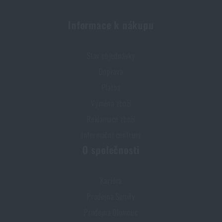
PŘEČÍST ČLÁNEK
Informace k nákupu
Jarní úklid: máte vyčištěné zbraně?
Stav objednávky
PŘEČÍST ČLÁNEK
Doprava
Platba
Výměna zboží
Líbí se vám produkt?
Reklamace zboží
Kupte si
Popruh na zbraň Epsilon QD WBP®
za
Informační centrum
akční cenu
1 012 Kč
O společnosti
PŘIDAT DO KOŠÍKU
Kariéra
Prodejna Semily
Prodejna Olomouc