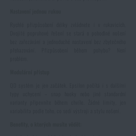
Akce a slevy
Nastavení jednou rukou
Rychlé přizpůsobení délky zvládnete i v rukavicích.
Výprodej
Dvojité popruhové řešení se stará o pohodlné nošení
bez zařezávání a jednoduché nastavení bez zbytečného
Značky A-Z
přehazování. Přizpůsobení během pohybu? Není
problém.
Všechny produkty
Modulární přístup
QD systém je jen začátek. Epsilon počítá i s dalšími
typy uchycení – snap hooky nebo jiné standardní
varianty připevníte během chvíle. Žádné limity, jen
variabilita podle toho, co sedí výstroji a stylu nošení.
Benefity, o kterých musíte vědět: