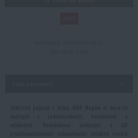
Dámské oblečení
Elektronika a příslušenství pro mobily
Beranidla, páčidla
Vybíjecí zařízení
Dětské oblečení
Hodinky
Výstroj pro psy
Rychlonabíječe zásobníků
Kód produktu: WBP-EPSILON-QD-AT
Údržba oblečení
Pouzdra
Novinky
Novinky
Délka záruky: 2 roky
Vojenské nášivky a znaky
Paracord
Akce a slevy
Akce a slevy
Popis a parametry
Vesty
Peněženky
Výprodej
Výprodej
Ručníky, osušky
Značky A-Z
Taktický popruh z dílny WBP Rogów si bere to
Značky A-Z
Novinky
nejlepší z jednoduchosti, funkčnosti a
Solární sprchy
odolnosti. Dvoubodové uchycení s QD
Všechny produkty
Všechny produkty
Akce a slevy
(rychloupínacími) zakončeními zvládne rychlé