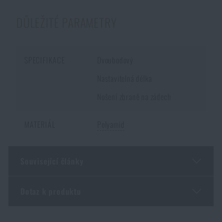
skladem na e-shopu a je skladem na nějaké prodejně, si můžete objednat s
DŮLEŽITÉ PARAMETRY
doručením k Vám domů.
Opět je ale nutné počítat s delší dobou
doručení
.
SPECIFIKACE
Dvoubodový
Nastavitelná délka
Nošení zbraně na zádech
MATERIÁL
Polyamid
Související články
Dotaz k produktu
Malorážka doma? 4 důvody, proč ano – a jak vybrat
první kus