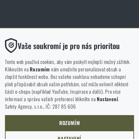
Obchod Rigad.cz získal díky spokojenosti ověřených zákazníků prestižní
certifikát Zlaté Ověřeno zákazníky.
Funkční
Vaše soukromí je pro nás prioritou
Bez nich by náš web vůbec nefungoval. U těchto cookies není
možné zakázat jejich ukládání.
Tento web používá cookies, aby vám poskytl nejlepší možný zážitek.
Kliknutím na
Rozumím
nám umožníte personalizovat obsah a
Analytické
zlepšit funkčnost webu. Bez vašeho souhlasu nebudeme schopni
NCAGE 828DG
Do těchto cookies se anonymně ukládá, jakým způsobem
plně přizpůsobit obsah vašim potřebám, což může ovlivnit některé
procházíte a používáte náš web. Pomáhají nám lépe chápat, co
části e-shopu (například YouTube, Inspirace a další). Pro více
se našim zákazníkům líbí a kterým směrem se máme ubírat.
informací a správu vašich preferencí klikněte na
Nastavení
.
Safety Agency, s.r.o., IČ: 287 85 606
Marketingové
Tyto cookies nám pomáhají optimalizovat reklamu směřující na
náš e-shop, aby byla co nejvíce efektivní a náš obchod se mohl
ROZUMÍM
neustále rozvíjet a zlepšovat.
NASTAVENÍ