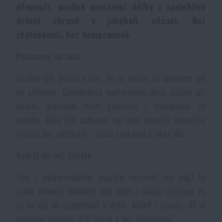
přepnutí, snadné nastavení délky i spolehlivé
Voděodolné zápisníky
Výprodej
držení zbraně v jakékoli situaci. Bez
zbytečností, bez kompromisů.
Ochrana před komáry a hmyzem
Značky A-Z
Postavený na akci
Ohřívače nohou, rukou a těla
Všechny produkty
Epsilon QD počítá s tím, že se zbraní se nehýbete jen
na střelnici. Dvoubodová konfigurace dává jistotu při
Opravné sady a fixační pásky
nošení, přechodu mezi pozicemi i manipulaci za
pohybu. Díky QD uchycení na obou koncích přepojíte
výstroj bez zdržování – stačí cvaknout a jdete dál.
Potřeby pro vodáky
Vydrží víc než čekáte
Zdraví, ochrana
Tělo z polyamidového popruhu nepovolí, ani když to
začne drhnout. Odolnost vůči oděru i počasí zaručuje, že
se na něj dá spolehnout v dešti, bahně i prachu. Ať je
Novinky
nasazení jakékoli, drží pevně a bez překvapení.