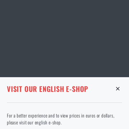
STRÁNKA V DANÉM JAZYCE NEEXISTUJE
VISIT OUR ENGLISH E-SHOP
ODEBRANÉ ZBOŽÍ Z KOŠÍKU
Pokračováním potvrzuji, že jsem starší 18 let
Ve vámi vybraném jazyce stránka neexistuje. Můžete tedy zůstat
For a better experience and to view prices in euros or dollars,
zde, nebo přejít na hlavní stránku cílového jazyka. Jakou možnost
please visit our english e-shop.
si vyberete?