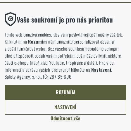
ODEJÍT
Funkční
ROZUMÍM, POKRAČOVAT
Vaše soukromí je pro nás prioritou
PŘEJÍT DO KOŠÍKU
GO TO RIGAD.COM
Bez nich by náš web vůbec nefungoval. U těchto cookies není
PŘEJDU NA HLAVNÍ STRÁNKU
možné zakázat jejich ukládání.
Tento web používá cookies, aby vám poskytl nejlepší možný zážitek.
I WILL STAY HERE
Kliknutím na
Rozumím
nám umožníte personalizovat obsah a
ZŮSTANU TADY
Analytické
zlepšit funkčnost webu. Bez vašeho souhlasu nebudeme schopni
Do těchto cookies se anonymně ukládá, jakým způsobem
plně přizpůsobit obsah vašim potřebám, což může ovlivnit některé
procházíte a používáte náš web. Pomáhají nám lépe chápat, co
části e-shopu (například YouTube, Inspirace a další). Pro více
se našim zákazníkům líbí a kterým směrem se máme ubírat.
informací a správu vašich preferencí klikněte na
Nastavení
.
Safety Agency, s.r.o., IČ: 287 85 606
Marketingové
Tyto cookies nám pomáhají optimalizovat reklamu směřující na
náš e-shop, aby byla co nejvíce efektivní a náš obchod se mohl
ROZUMÍM
neustále rozvíjet a zlepšovat.
NASTAVENÍ
Personalizované
Odmítnout vše
Díky těmto cookies dokážeme reklamu personalizovat a nabízet
vám skutečně jen ty produkty, o které můžete mít zájem.