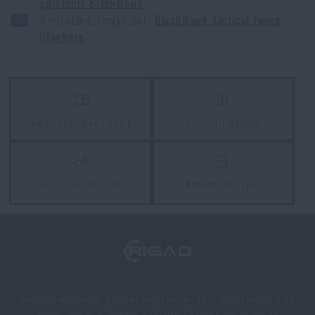
oplotenie BlackHawk
Worldwide delivery? Go to
BlackHawk Tactical Fence
PŘEČÍST ČLÁNEK
Climbers
Kore a FlexFit: detaily, na kterých záleží!
PŘEČÍST ČLÁNEK
Doprava zdarma od 1 999 Kč
97% zboží skladem
Jarní úklid: máte vyčištěné zbraně?
PŘEČÍST ČLÁNEK
Garance vrácení peněz
Kamenné prodejny
Líbí se vám produkt?
Kupte si
Lezce na ploty BlackHawk
za akční cenu
4 290 Kč
Naši zákazníci mají k dispozici kamennou prodejnu v Semilech, cca 40
km od Liberce, v Olomouci a Ostravě. Zboží dodáváme také na