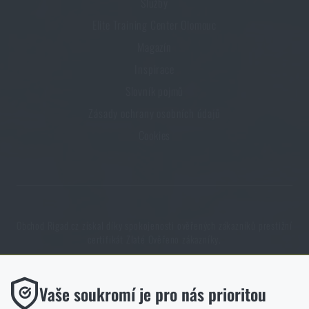
Služby
Elite Training Center Olomouc
Magazín
Inspirace
Slovník pojmů
Zásady ochrany osobních údajů
Cookies
Obchod Rigad.cz získal díky spokojenosti ověřených zákazníků prestižní
certifikát Zlaté Ověřeno zákazníky.
Funkční
Vaše soukromí je pro nás prioritou
Bez nich by náš web vůbec nefungoval. U těchto cookies není