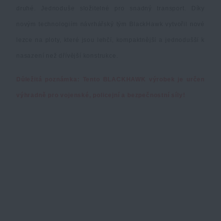
Dámské oblečení
Elektronika a příslušenství pro mobily
Beranidla, páčidla
druhé. Jednoduše složitelné pro snadný transport. Díky
Vybíjecí zařízení
novým technologiím návrhářský tým BlackHawk vytvořil nové
Dětské oblečení
Hodinky
Výstroj pro psy
lezce na ploty, které jsou lehčí, kompaktnější a jednodušší k
Rychlonabíječe zásobníků
nasazení než dřívější konstrukce.
Údržba oblečení
Pouzdra
Novinky
Novinky
Důležitá poznámka: Tento BLACKHAWK výrobek je určen
výhradně pro vojenské, policejní a bezpečnostní síly!
Vojenské nášivky a znaky
Paracord
Akce a slevy
Akce a slevy
Vesty
Peněženky
Výprodej
Výprodej
Ručníky, osušky
Značky A-Z
Značky A-Z
Novinky
Solární sprchy
Všechny produkty
Všechny produkty
Akce a slevy