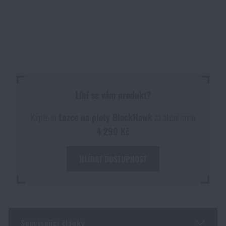
Voděodolné zápisníky
Výprodej
Ochrana před komáry a hmyzem
Značky A-Z
Ohřívače nohou, rukou a těla
Všechny produkty
Líbí se vám produkt?
Opravné sady a fixační pásky
Kupte si
Lezce na ploty BlackHawk
za akční cenu
4 290 Kč
Potřeby pro vodáky
HLÍDAT DOSTUPNOST
Zdraví, ochrana
Novinky
Související články