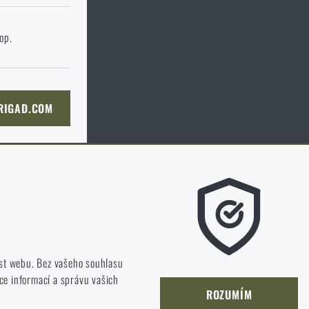
 stránku cílového
hop.
KOŠÍKU
 RIGAD.COM
NÍ STRÁNKU
m líbí a kterým směrem se máme ubírat.
st webu. Bez vašeho souhlasu
ce informací a správu vašich
jet a zlepšovat.
ROZUMÍM