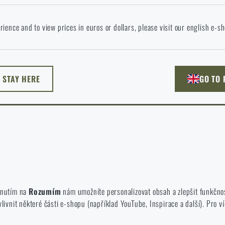
okračováním potvrzuji, že jsem starší 18 let
 jazyce stránka neexistuje. Můžete tedy zůstat zde, nebo přejít na hlavní
rience and to view prices in euros or dollars, please visit our english e-s
žnost si vyberete?
ODEJÍT
ROZUMÍM, POKRAČOVAT
PŘEJÍT DO 
L STAY HERE
GO TO
NU TADY
PŘEJDU NA HLAV
né zakázat jejich ukládání.
te a používáte náš web. Pomáhají nám lépe chápat, co se našim zákazníků
iknutím na
Rozumím
nám umožníte personalizovat obsah a zlepšit funkčno
vnit některé části e-shopu (například YouTube, Inspirace a další). Pro ví
 e-shop, aby byla co nejvíce efektivní a náš obchod se mohl neustále rozví