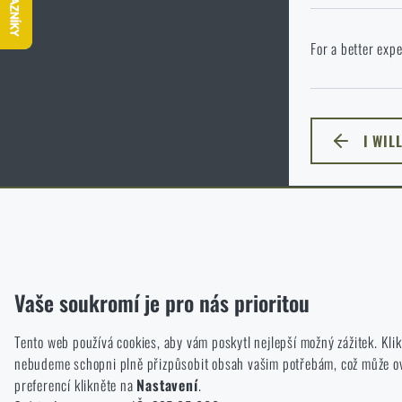
P
Ve vámi vybraném
For a better expe
jazyka. Jakou mo
I WIL
ZŮSTA
Funkční
Bez nich by náš web vůbec nefungoval. U těchto cookies není mož
Analytické
Vaše soukromí je pro nás prioritou
Do těchto cookies se anonymně ukládá, jakým způsobem prochází
Tento web používá cookies, aby vám poskytl nejlepší možný zážitek. Kl
Marketingové
nebudeme schopni plně přizpůsobit obsah vašim potřebám, což může ovli
Tyto cookies nám pomáhají optimalizovat reklamu směřující na náš
preferencí klikněte na
Nastavení
.