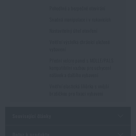
Pohodlné a bezpečné otevírání
Snadná manipulace i v rukavicích
Nastavitelný úhel otevření
Vnitřní výstelka chránící uložené
vybavení
Přední
velcro
panel s MOLLE/PALS
kompatibilní vazbou pro uchycení
nášivek a dalšího vybavení
Vnitřní elastická šňůrka s vnější
brzdičkou pro fixaci vybavení
Související články
Dotaz k produktu