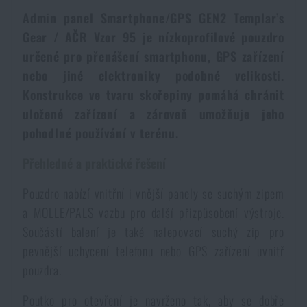
Dámské oblečení
Elektronika a příslušenství pro mobily
Beranidla, páčidla
Vybíjecí zařízení
Admin panel Smartphone/GPS GEN2 Templar’s
Gear / AČR Vzor 95 je nízkoprofilové pouzdro
určené pro přenášení smartphonu, GPS zařízení
Dětské oblečení
Hodinky
Výstroj pro psy
Rychlonabíječe zásobníků
nebo jiné elektroniky podobné velikosti.
Konstrukce ve tvaru skořepiny pomáhá chránit
Údržba oblečení
Pouzdra
Novinky
uložené zařízení a zároveň umožňuje jeho
Novinky
pohodlné používání v terénu.
Vojenské nášivky a znaky
Paracord
Akce a slevy
Akce a slevy
Přehledné a praktické řešení
Vesty
Peněženky
Pouzdro nabízí vnitřní i vnější panely se suchým zipem
Výprodej
Výprodej
a MOLLE/PALS vazbu pro další přizpůsobení výstroje.
Součástí balení je také nalepovací suchý zip pro
Ručníky, osušky
Značky A-Z
Značky A-Z
Novinky
pevnější uchycení telefonu nebo GPS zařízení uvnitř
pouzdra.
Solární sprchy
Všechny produkty
Všechny produkty
Akce a slevy
Poutko pro otevření je navrženo tak, aby se dobře