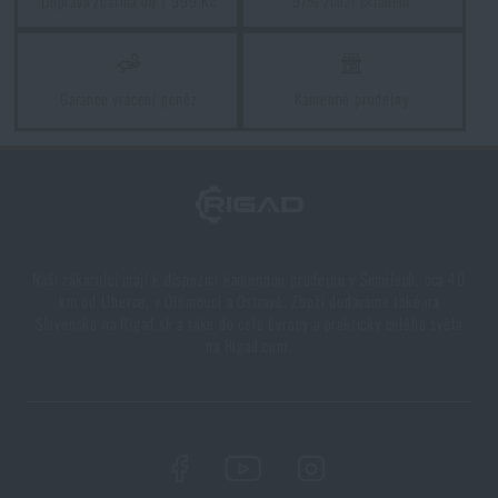
Doprava zdarma od 1 999 Kč
97% zboží skladem
245 Kč
HLÍDAT DOSTUPNOST
Garance vrácení peněz
Kamenné prodejny
Naši zákazníci mají k dispozici kamennou prodejnu v Semilech, cca 40
km od Liberce, v Olomouci a Ostravě. Zboží dodáváme také na
Slovensko na Rigad.sk a také do celé Evropy a prakticky celého světa
na Rigad.com.