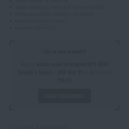
snadné ovládání i v rukavicích
součástí nalepovací suchý zip pro uchycení zařízení
Akce a slevy
IRR úprava (snížená viditelnost v IR spektru)
kompatibilní s
MOLLE
vazbou
Výprodej
provedení AČR Vzor 95
Značky A-Z
Líbí se vám produkt?
Všechny produkty
Kupte si
Admin panel smartphon/GPS GEN2
Templar’s Gear® / AČR Vzor 95
za akční cenu
1
245 Kč
HLÍDAT DOSTUPNOST
DŮLEŽITÉ PARAMETRY