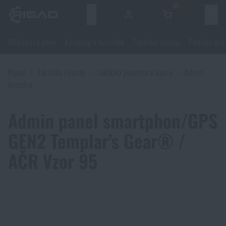
0
Menu
Oblečení a obuv
Kemping a turistika
Taktická výstroj
Potřeby pro
Oblečení a obuv
Rigad
Taktická výstroj
Taktická pouzdra a kapsy
Admin
Oblečení a obuv
Kemping a turistika
pouzdra
Obuv
Kemping a turistika
Taktická výstroj
Admin panel smartphon/GPS
GEN2 Templar’s Gear® /
Bundy
Batohy
Taktická výstroj
Potřeby pro střelce
AČR Vzor 95
Blůzy
Tašky, brašny, kufry, ledvinky
Nosiče plátů a příslušenství
Potřeby pro střelce
Nože a nářadí
Kalhoty
Spaní v přírodě
Nosné postroje
Střelecké brýle
Nože a nářadí
Sebeobrana