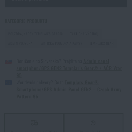
Parádní TemplarsGear v parádním vz.95
PŘEČÍST ČLÁNEK
Zadejte Vaše jméno *
Zadejte Váš e-mail *
KATEGORIE PRODUKTU
POUZDRA, KAPSY TEMPLAR’S GEAR®
TAKTICKÁ VÝSTROJ
Líbí se vám produkt?
ADMIN POUZDRA
TAKTICKÁ POUZDRA A KAPSY
TEMPLARS GEAR
Kupte si
Admin panel smartphon/GPS GEN2
Doručenie na Slovensko? Prejdite na
Admin panel
Templar’s Gear® / AČR Vzor 95
za akční cenu
1
smartphon/GPS GEN2 Templar’s Gear® / AČR Vzor
245 Kč
Souhlasím s
obchodními podmínkami
95
ODESLAT DOTAZ
Worldwide delivery? Go to
Templars Gear®
HLÍDAT DOSTUPNOST
Smartphone/GPS Admin Panel GEN2 – Czech Army
Pattern 95
Líbí se vám produkt?
Kupte si
Admin panel smartphon/GPS GEN2
Templar’s Gear® / AČR Vzor 95
za akční cenu
1