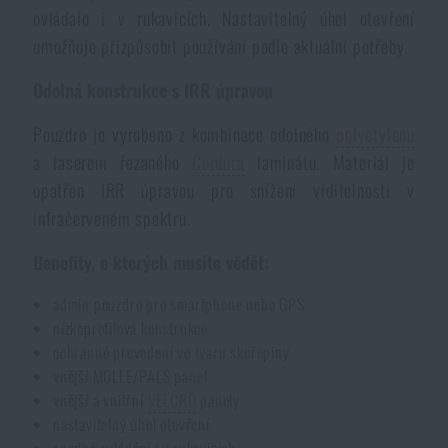
ovládalo i v rukavicích. Nastavitelný úhel otevření
Voděodolné zápisníky
Výprodej
umožňuje přizpůsobit používání podle aktuální potřeby.
Ochrana před komáry a hmyzem
Značky A-Z
Odolná konstrukce s IRR úpravou
Pouzdro je vyrobeno z kombinace odolného
polyetylenu
Ohřívače nohou, rukou a těla
Všechny produkty
a laserem řezaného
Cordura
laminátu. Materiál je
opatřen IRR úpravou pro snížení viditelnosti v
Opravné sady a fixační pásky
infračerveném spektru.
Benefity, o kterých musíte vědět:
Potřeby pro vodáky
admin pouzdro pro smartphone nebo GPS
nízkoprofilová konstrukce
Zdraví, ochrana
ochranné provedení ve tvaru skořepiny
vnější MOLLE/PALS panel
vnější a vnitřní
VELCRO
panely
Novinky
nastavitelný úhel otevření