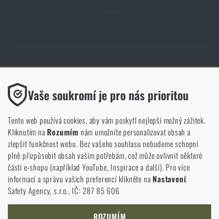
Cookies
Obchod Rigad.cz získal díky spokojenosti ověřených zákazníků prestižní
certifikát Zlaté Ověřeno zákazníky.
Funkční
Vaše soukromí je pro nás prioritou
Bez nich by náš web vůbec nefungoval. U těchto cookies není
možné zakázat jejich ukládání.
Tento web používá cookies, aby vám poskytl nejlepší možný zážitek.
Kliknutím na
Rozumím
nám umožníte personalizovat obsah a
Analytické
zlepšit funkčnost webu. Bez vašeho souhlasu nebudeme schopni
NCAGE 828DG
Do těchto cookies se anonymně ukládá, jakým způsobem
plně přizpůsobit obsah vašim potřebám, což může ovlivnit některé
procházíte a používáte náš web. Pomáhají nám lépe chápat, co
části e-shopu (například YouTube, Inspirace a další). Pro více
se našim zákazníkům líbí a kterým směrem se máme ubírat.
informací a správu vašich preferencí klikněte na
Nastavení
.
Safety Agency, s.r.o., IČ: 287 85 606
Marketingové
Tyto cookies nám pomáhají optimalizovat reklamu směřující na
náš e-shop, aby byla co nejvíce efektivní a náš obchod se mohl
ROZUMÍM