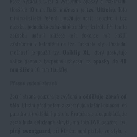
která vyžaduje tužší a vyztužené opasky o maximální
tloušťce 10 mm. Další možností je
tzv. Ulticlip
. Toto
minimalistické řešení umožňuje nosit pouzdro i bez
opasku, jednoduše zaháknuté za okraj kalhot. Při tomto
způsobu nošení můžete mít dokonce mít košili
zastrčenou v kalhotách na tzv. Tuckable styl. Poslední
možností je použít tzv.
Uniklip XL,
který poskytuje
velice pevné a bezpečné uchycení na
opasky do 40
mm šíře
a 10 mm tloušťky.
Přesné vedení zbraně
Zadní strana pouzdra je zvýšená a
odděluje zbraň od
těla
. Chrání před potem a zabraňuje vtažení oblečení do
pouzdra při vkládání pistole. Protože se předpokládá, že
zbraň bude celodenně skrytá, má toto IWB pouzdro tzv.
plný sweatguard
, při kterém není pistole ve styku s