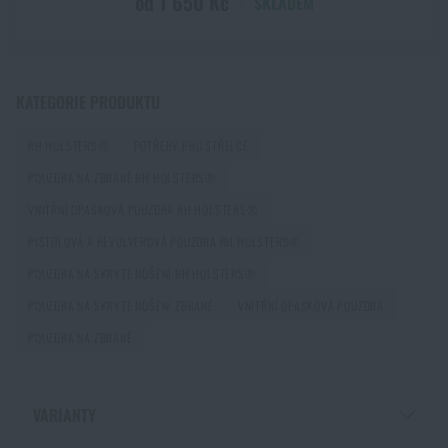
od 1 650 Kč
SKLADEM
Chest Rig Reaper™ Agilite Gear® – minimalizmus a
modularita pro každý scénář
KATEGORIE PRODUKTU
PŘEČÍST ČLÁNEK
RH HOLSTERS®
POTŘEBY PRO STŘELCE
POUZDRA NA ZBRANĚ RH HOLSTERS®
Další novinka na skladě! Seznamte se s produkty M-
VNITŘNÍ OPASKOVÁ POUZDRA RH HOLSTERS®
Tac
PISTOLOVÁ A REVOLVEROVÁ POUZDRA RH HOLSTERS®
PŘEČÍST ČLÁNEK
POUZDRA NA SKRYTÉ NOŠENÍ RH HOLSTERS®
POUZDRA NA SKRYTÉ NOŠENÍ ZBRANĚ
VNITŘNÍ OPASKOVÁ POUZDRA
Novinka na Rigad: Opasek Magnetix™ Battle Belt od
POUZDRA NA ZBRANĚ
Agilite Gear®
PŘEČÍST ČLÁNEK
VARIANTY