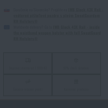
IWB GLOCK 43X RAIL - VNITŘNÍ PISTOLOVÉ POUZDRO S PLNÝM
Kore a FlexFit: detaily, na kterých záleží!
SWEATGUARDEM RH HOLSTERS® - ČERNÁ
Doručenie na Slovensko? Prejdite na
IWB Glock 43X Rail -
PŘEČÍST ČLÁNEK
vnútorné pištoľové puzdro s plným SweatGuardom
RH Holsters®
Worldwide delivery? Go to
IWB Glock 43X Rail - inside
the waistband weapon holster with full SweatGuard
Líbí se vám produkt?
RH Holsters®
Kupte si
IWB Glock 43X Rail - vnitřní pistolové
pouzdro s plným SweatGuardem RH
Holsters®
od
1 650 Kč
Doprava zdarma od 1 999 Kč
97% zboží skladem
PŘIDAT DO KOŠÍKU
Garance vrácení peněz
Kamenné prodejny