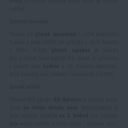
vhodné pro pistole vybavené úzkým railem na taktické
Voděodolné zápisníky
Výprodej
svítilny.
Detailní tvarování
Ochrana před komáry a hmyzem
Značky A-Z
Pouzdro má
přesné
zpracování
s ručně broušenými
hranami a proto netlačí, ani neškrábe v místě kontaktu
Ohřívače nohou, rukou a těla
Všechny produkty
s tělem. Pistole
přesně zapadne
do pouzdra
díky prolisům, které kopírují tvar zbraně. Je vylisováno
Opravné sady a fixační pásky
z jednoho kusu
kydexu
a má otevřenou konstrukci,
která umožňuje jeho snadnější vyplachování a čištění.
Potřeby pro vodáky
Způsob nošení
Zdraví, ochrana
Výhodou IWB pouzder
RH Holsters
je možnost nošení
téměř
po celém obvodu pasu
. Nejpoužívanější je
boční umístění přibližně
na 3. hodině
(pro praváky),
Novinky
nebo nošení vepředu na břiše stylem ,, appendix carry''.