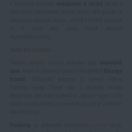
V kalhotách umožňuje
nenápadné a skryté
nošení s
Akce a slevy
minimálním zdůrazněním obrysů zbraně. IWB pouzdro je
vhodné pro celoroční nošení, zvláště v letních měsících
Výprodej
je k němu díky jedné vrstvě oblečení
nejsnadnější přístup.
Značky A-Z
Spony pro uchycení
Pouzdro uchytíte pomocí několika typů
ocelových
Všechny produkty
spon
, které se připevňují pomocí dvoudílných
Chicago
šroubů
. Standardní uchycení je pomocí 40mm
Flushclip spony. Pokud vám z nějakého důvodu
nevyhovuje, pak máte možnost si zakoupit sponu o šíři
45mm a samostatně si ji namontovat, což je záležitost
několika minut.
Flushclip
je jednoduše ovladatelná
ocelová
spona,