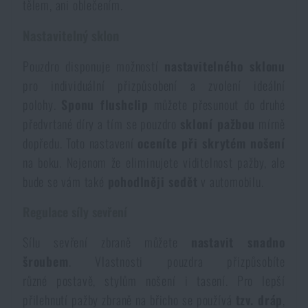
tělem, ani oblečením.
Nastavitelný sklon
Pouzdro disponuje možností
nastavitelného sklonu
pro individuální přizpůsobení a zvolení ideální
polohy.
Sponu flushclip
můžete přesunout do druhé
předvrtané díry a tím se pouzdro
skloní pažbou
mírně
dopředu. Toto nastavení
oceníte při skrytém nošení
na boku. Nejenom že eliminujete viditelnost pažby, ale
bude se vám také
pohodlněji sedět
v automobilu.
Regulace síly sevření
Sílu sevření zbraně můžete
nastavit snadno
šroubem
. Vlastnosti pouzdra přizpůsobíte
různé postavě, stylům nošení i tasení. Pro lepší
přilehnutí pažby zbraně na břicho se používá
tzv. dráp
,