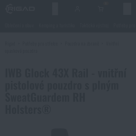
0
Menu
Oblečení a obuv
Kemping a turistika
Taktická výstroj
Potřeby pro
Oblečení a obuv
Rigad
Potřeby pro střelce
Pouzdra na zbraně
Vnitřní
Oblečení a obuv
Kemping a turistika
opasková pouzdra
Obuv
Kemping a turistika
Taktická výstroj
IWB Glock 43X Rail - vnitřní
pistolové pouzdro s plným
Bundy
Batohy
Taktická výstroj
Potřeby pro střelce
SweatGuardem RH
Blůzy
Tašky, brašny, kufry, ledvinky
Nosiče plátů a příslušenství
Holsters®
Potřeby pro střelce
Nože a nářadí
Kalhoty
Spaní v přírodě
Nosné postroje
Střelecké brýle
Nože a nářadí
Sebeobrana