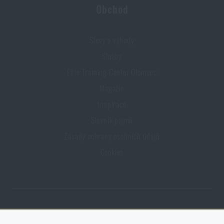
Obchod
Slevy a výhody
Služby
Elite Training Center Olomouc
Magazín
Inspirace
Slovník pojmů
Zásady ochrany osobních údajů
Cookies
Obchod Rigad.cz získal díky spokojenosti ověřených zákazníků prestižní