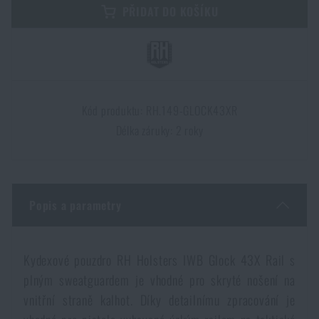
PŘIDAT DO KOŠÍKU
Dámské oblečení
Elektronika a příslušenství pro mobily
Beranidla, páčidla
Vybíjecí zařízení
Dětské oblečení
Hodinky
Výstroj pro psy
Rychlonabíječe zásobníků
Údržba oblečení
Pouzdra
Kód produktu: RH.149-GLOCK43XR
Novinky
Novinky
Délka záruky: 2 roky
Vojenské nášivky a znaky
Paracord
Akce a slevy
Akce a slevy
Vesty
Peněženky
Výprodej
Výprodej
Popis a parametry
Ručníky, osušky
Značky A-Z
Značky A-Z
Novinky
Kydexové pouzdro RH Holsters IWB Glock 43X Rail s
plným sweatguardem je vhodné pro skryté nošení na
Solární sprchy
Všechny produkty
Všechny produkty
Akce a slevy
vnitřní straně kalhot. Díky detailnímu zpracování je