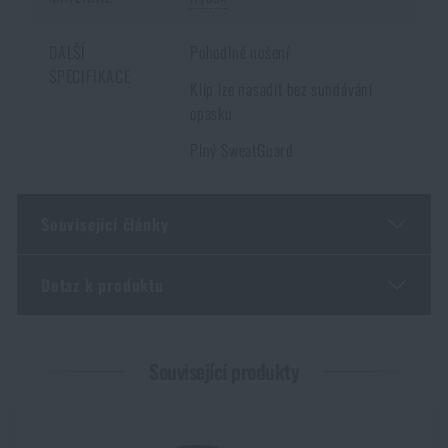
DALŠÍ
Pohodlné nošení
SPECIFIKACE
Klip lze nasadit bez sundávání
opasku
Plný SweatGuard
Související články
Dotaz k produktu
Malorážka doma? 4 důvody, proč ano – a jak vybrat
první kus
Zadejte Vaše jméno *
Zadejte Váš e-mail *
PŘEČÍST ČLÁNEK
Související produkty
GOAST: revoluční terčový systém z Norska