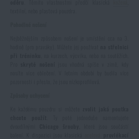
oděru
. Těmito vlastnostmi předčí klasická
kožená
,
Akce a slevy
textilní, nebo plastová pouzdra.
Pohodlné nošení
Výprodej
Nejběžnějším způsobem nošení je umístění cca na 3.
hodině (pro praváky). Můžete jej používat
na střelnici
Značky A-Z
při tréninku
, na kurzech, výcviku, nebo na soutěžích.
Pro
skryté nošení
jsou vhodná spíše v zimě, kdy
Všechny produkty
nosíte více oblečení. V letním období by budila více
pozornosti i přesto, že jsou nízkoprofilová.
Způsoby uchycení
Ke každému pouzdru si můžete
zvolit jaká poutka
chcete použít
. Ty poté jednoduše namontujete
dvoudílnými
Chicago šrouby
, které jsou součástí
balení. K dispozici jsou klasická
ocelová
provlékací