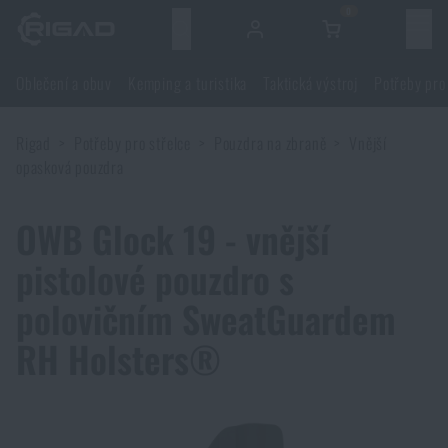
0
Menu
Oblečení a obuv
Kemping a turistika
Taktická výstroj
Potřeby pro
Oblečení a obuv
Rigad
Potřeby pro střelce
Pouzdra na zbraně
Vnější
Oblečení a obuv
Kemping a turistika
opasková pouzdra
Obuv
Kemping a turistika
Taktická výstroj
OWB Glock 19 - vnější
pistolové pouzdro s
Bundy
Batohy
Taktická výstroj
Potřeby pro střelce
polovičním SweatGuardem
Blůzy
Tašky, brašny, kufry, ledvinky
Nosiče plátů a příslušenství
RH Holsters®
Potřeby pro střelce
Nože a nářadí
Kalhoty
Spaní v přírodě
Nosné postroje
Střelecké brýle
Nože a nářadí
Sebeobrana