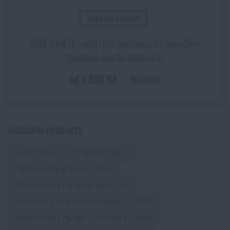
Holsters®
od
1 830 Kč
PŘEČÍST ČLÁNEK
DOPRAVA ZDARMA
PŘIDAT DO KOŠÍKU
OWB Glock 17 ‑ vnější pistolové pouzdro s polovičním
Novinky Eberlestock skladem – připraveni na
upgrade?
SweatGuardem RH Holsters®
PŘEČÍST ČLÁNEK
od 1 830 Kč
SKLADEM
Chest Rig Reaper™ Agilite Gear® – minimalizmus a
modularita pro každý scénář
KATEGORIE PRODUKTU
PŘEČÍST ČLÁNEK
RH HOLSTERS®
POTŘEBY PRO STŘELCE
POUZDRA NA ZBRANĚ RH HOLSTERS®
Další novinka na skladě! Seznamte se s produkty M-
VNĚJŠÍ OPASKOVÁ POUZDRA RH HOLSTERS®
Tac
PISTOLOVÁ A REVOLVEROVÁ POUZDRA RH HOLSTERS®
PŘEČÍST ČLÁNEK
VNĚJŠÍ OPASKOVÁ POUZDRA
POUZDRA NA ZBRANĚ