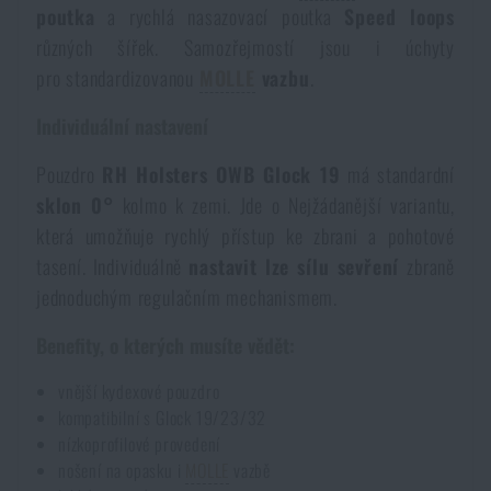
poutka
a rychlá nasazovací poutka
Speed loops
různých šířek. Samozřejmostí jsou i úchyty
pro standardizovanou
MOLLE
vazbu
.
Individuální nastavení
Pouzdro
RH Holsters
OWB Glock 19
má standardní
sklon 0°
kolmo k zemi. Jde o Nejžádanější variantu,
která umožňuje rychlý přístup ke zbrani a pohotové
tasení. Individuálně
nastavit lze sílu sevření
zbraně
jednoduchým regulačním mechanismem.
Benefity, o kterých musíte vědět:
vnější kydexové pouzdro
kompatibilní s Glock 19/23/32
nízkoprofilové provedení
nošení na opasku i
MOLLE
vazbě