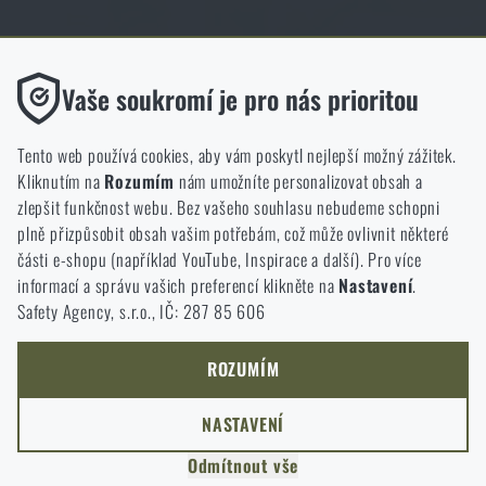
Obchod Rigad.cz získal díky spokojenosti ověřených zákazníků prestižní
certifikát Zlaté Ověřeno zákazníky.
Funkční
Vaše soukromí je pro nás prioritou
Bez nich by náš web vůbec nefungoval. U těchto cookies není
možné zakázat jejich ukládání.
Tento web používá cookies, aby vám poskytl nejlepší možný zážitek.
Kliknutím na
Rozumím
nám umožníte personalizovat obsah a
Analytické
zlepšit funkčnost webu. Bez vašeho souhlasu nebudeme schopni
NCAGE 828DG
Do těchto cookies se anonymně ukládá, jakým způsobem
plně přizpůsobit obsah vašim potřebám, což může ovlivnit některé
procházíte a používáte náš web. Pomáhají nám lépe chápat, co
části e-shopu (například YouTube, Inspirace a další). Pro více
se našim zákazníkům líbí a kterým směrem se máme ubírat.
informací a správu vašich preferencí klikněte na
Nastavení
.
Safety Agency, s.r.o., IČ: 287 85 606
Marketingové
Tyto cookies nám pomáhají optimalizovat reklamu směřující na
náš e-shop, aby byla co nejvíce efektivní a náš obchod se mohl
ROZUMÍM
neustále rozvíjet a zlepšovat.
NASTAVENÍ
Personalizované
Odmítnout vše
Díky těmto cookies dokážeme reklamu personalizovat a nabízet
COPYRIGHT © 2011-2026 RIGAD