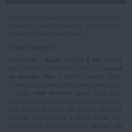
Voděodolné zápisníky
Výprodej
Vnější pistolové pouzdro
RH Holsters
OWB Glock 19
je
Ochrana před komáry a hmyzem
vyrobeno z odolného termoplastu. Využijete ho při
Značky A-Z
výcviku, na střelnici i běžném nošení.
Ohřívače nohou, rukou a těla
Všechny produkty
Robustní konstrukce
OWB pouzdra z
Kydexu tloušťky 2 mm
perfektně
Opravné sady a fixační pásky
pasují na vámi zvolenou zbraň, protože jsou
lisována
za vysokého tlaku
a přesně stanovené teploty.
Potřeby pro vodáky
Pouzdro má ostré detailní prolisy, které přechází v oblé
a hladké
ručně broušené hrany
. Každé vnější
Zdraví, ochrana
pouzdro je ze dvou plátů kydexu. Ty jsou spojeny dutými
nýty. Materiál je odolný vůči působení chemických
sloučenin, je mrazuvzdorný a neškodí mu ani voda.
Novinky
Dalšími plusy je jeho nízká hořlavost a
odolnost vůči