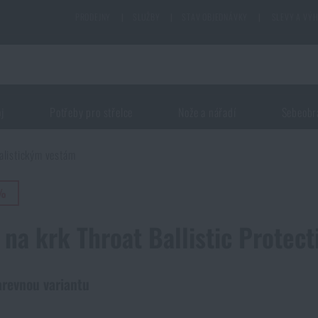
PRODEJNY
|
SLUŽBY
|
STAV OBJEDNÁVKY
|
SLEVY A VÝ
oj
Potřeby pro střelce
Nože a nářadí
Sebeobr
alistickým vestám
5%
 na krk Throat Ballistic Protec
arevnou variantu