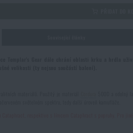
PŘIDAT DO K
Související články
ce Templar's Gear dále chrání oblasti krku a hrdla uživa
né velikosti (ty nejsou součástí balení).
alitních materiálů. Použitý je materiál
Cordura
500D a odolný lam
račerveném světelném spektru, tedy další úroveň kamufláže.
ů Cataphract, respektive s límcem Cataphract s popruhy. Pro jiné