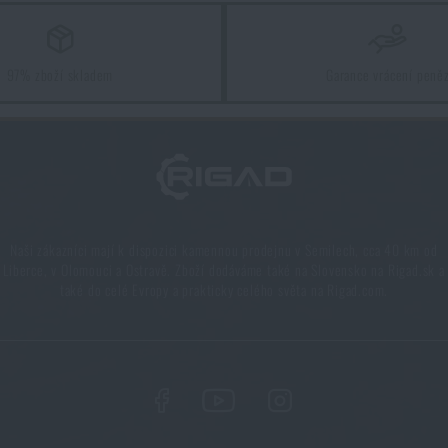
97% zboží skladem
Garance vrácení peně
Naši zákazníci mají k dispozici kamennou prodejnu v Semilech, cca 40 km od
Liberce, v Olomouci a Ostravě. Zboží dodáváme také na Slovensko na Rigad.sk a
také do celé Evropy a prakticky celého světa na Rigad.com.