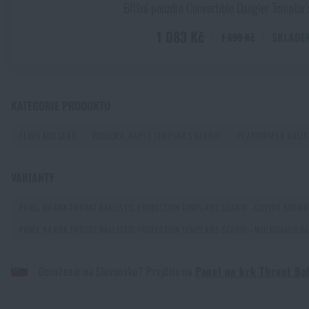
Břišní pouzdro Convertible Dangler Templa
1 083 Kč
SKLADE
1 699 Kč
KATEGORIE PRODUKTU
TEMPLARS GEAR
POUZDRA, KAPSY TEMPLAR’S GEAR®
PLATFORMY K BALI
VARIANTY
PANEL NA KRK THROAT BALLISTIC PROTECTION TEMPLAR'S GEAR® - COYOTE BROWN
PANEL NA KRK THROAT BALLISTIC PROTECTION TEMPLAR'S GEAR® - MULTICAM® B
Doručenie na Slovensko? Prejdite na
Panel na krk Throat Ba