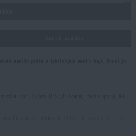
OŠÍKU
Dotaz k produktu
telů nosičů plátů a taktických vest v boji. Panel je
inát na bázi Cordury. Obě tyto tkaniny navíc disponují IRR
 specifické nosiče plátů použijte
tuto variantu panelu na krk