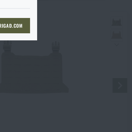
du je to ve
I tak je
prosím
ě, až tam dorazíte, raději si
bou
 straně dopravce,
či
KOŠÍKU
 RIGAD.COM
bjednat stejným způsobem a my
NÍ STRÁNKU
boží na prodejnu
 cenu
468 Kč
 prodejně, si můžete
Souhlasím s
obchodními podmínkami
ODESLAT DOTAZ
 cenu
468 Kč