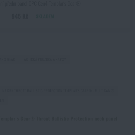
dní přední panel CPC Gen4 Templar's Gear®
945 Kč
SKLADEM
AR’S GEAR
TAKTICKÁ POUZDRA A KAPSY
L NA KRK THROAT BALLISTIC PROTECTION TEMPLAR'S GEAR® - MULTICAM®
EEN
Templar's Gear® Throat Ballistic Protection neck panel