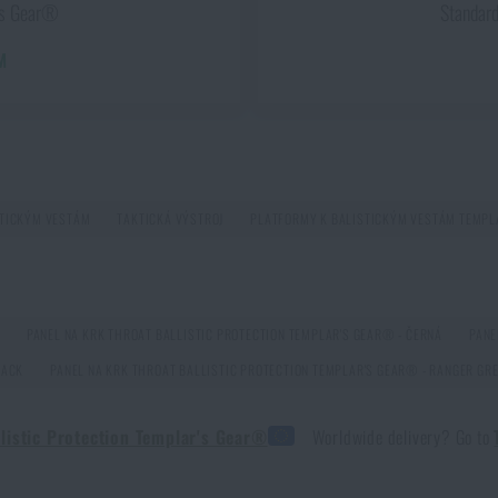
r’s Gear®
Standar
M
STICKÝM VESTÁM
TAKTICKÁ VÝSTROJ
PLATFORMY K BALISTICKÝM VESTÁM TEMPL
PANEL NA KRK THROAT BALLISTIC PROTECTION TEMPLAR'S GEAR® - ČERNÁ
PANE
LACK
PANEL NA KRK THROAT BALLISTIC PROTECTION TEMPLAR'S GEAR® - RANGER GR
llistic Protection Templar's Gear®
Worldwide delivery? Go to