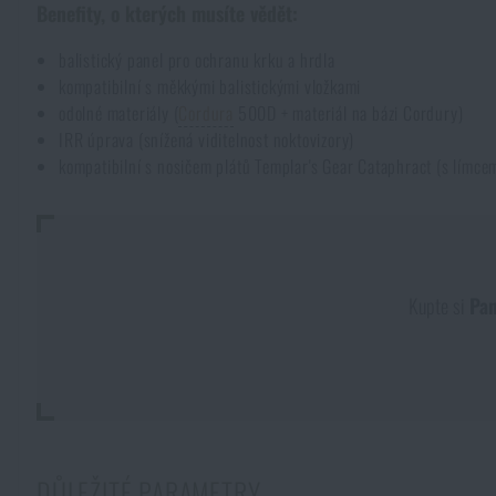
Benefity, o kterých musíte vědět:
Pláštěnky, ponča
Drobné vybavení a maličkosti k přežití
Kufry, boxy
Trezory
Všechny produkty
balistický panel pro ochranu krku a hrdla
kompatibilní s měkkými balistickými vložkami
Dámské oblečení
Elektronika a příslušenství pro mobily
Beranidla, páčidla
Vybíjecí zařízení
odolné materiály (
Cordura
500D + materiál na bázi Cordury)
IRR úprava (snížená viditelnost noktovizory)
kompatibilní s nosičem plátů Templar's Gear Cataphract (s límce
Dětské oblečení
Hodinky
Výstroj pro psy
Rychlonabíječe zásobníků
Údržba oblečení
Pouzdra
Novinky
Novinky
Kupte si
Pan
Vojenské nášivky a znaky
Paracord
Akce a slevy
Akce a slevy
Vesty
Peněženky
Výprodej
Výprodej
Ručníky, osušky
Značky A-Z
Značky A-Z
Novinky
DŮLEŽITÉ PARAMETRY