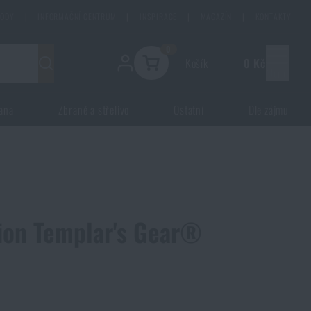
HODY
|
INFORMAČNÍ CENTRUM
|
INSPIRACE
|
MAGAZÍN
|
KONTAKTY
0
Košík
0 Kč
Menu
ana
Zbraně a střelivo
Ostatní
Dle zájmu
tion Templar's Gear®