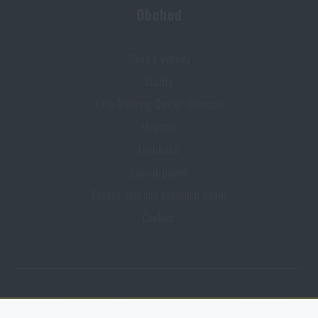
Obchod
Slevy a výhody
Služby
Elite Training Center Olomouc
Magazín
Inspirace
Slovník pojmů
Zásady ochrany osobních údajů
Cookies
Obchod Rigad.cz získal díky spokojenosti ověřených zákazníků prestižní