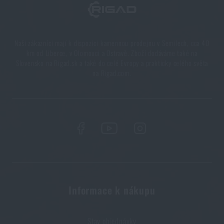
Vše, co jste potřebovali vědět o křesadlech
PŘEČÍST ČLÁNEK
Naši zákazníci mají k dispozici kamennou prodejnu v Semilech, cca 40
km od Liberce, v Olomouci a Ostravě. Zboží dodáváme také na
Slovensko na Rigad.sk a také do celé Evropy a prakticky celého světa
Líbí se vám produkt?
na Rigad.com.
Kupte si
Spací pytel Travelpak 3 Snugpak®
za
akční cenu
1 390 Kč
PŘIDAT DO KOŠÍKU
Informace k nákupu
Stav objednávky