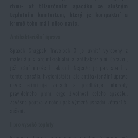
dvou- až třísezónním spacáku se slušným
Voděodolné zápisníky
Výprodej
teplotním komfortem, který je kompaktní a
kromě toho má i něco navíc.
Ochrana před komáry a hmyzem
Značky A-Z
Antibakteriální úprava
Ohřívače nohou, rukou a těla
Všechny produkty
Spacák Snugpak Travelpak 3 je uvnitř vyrobený z
materiálu s antimikrobiální a antibakteriální úpravou,
Opravné sady a fixační pásky
jež brání množení bakterií. Nejenže je pak spaní v
tomto spacáku hygieničtější, ale antibakteriální úprava
navíc eliminuje zápach a prodlužuje intervaly
Potřeby pro vodáky
pravidelného praní, ergo životnost celého spacáku.
Závěsná poutka v nohou pak výrazně usnadní větrání či
Zdraví, ochrana
sušení.
I pro vysoké teploty
Novinky
Komfortní teplota je u spacáku Travelpak 3 normativně