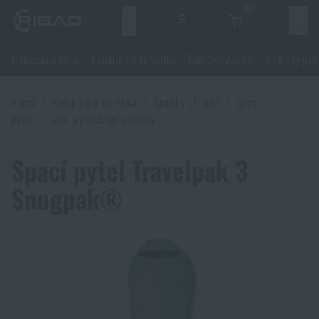
0
Menu
Oblečení a obuv
Kemping a turistika
Taktická výstroj
Potřeby pro
Oblečení a obuv
Rigad
Kemping a turistika
Spaní v přírodě
Spací
Oblečení a obuv
Kemping a turistika
pytle
Jarní a podzimní spacáky
Obuv
Kemping a turistika
Taktická výstroj
Spací pytel Travelpak 3
Snugpak®
Bundy
Batohy
Taktická výstroj
Potřeby pro střelce
Blůzy
Tašky, brašny, kufry, ledvinky
Nosiče plátů a příslušenství
Potřeby pro střelce
Nože a nářadí
Kalhoty
Spaní v přírodě
Nosné postroje
Střelecké brýle
Nože a nářadí
Sebeobrana