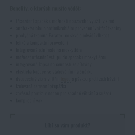
Benefity, o kterých musíte vědět:
třísezónní spacák s možností nouzového využití v zimě
antibakteriální a antimikrobiální provedení vnitřní tkaniny
prodyšná tkanina Paratex, co skvěle odvádí vlhkost
lehké a kompaktní provedení
integrovaná odnímatelná moskytiéra
možnost utěsnění vstupu do spacáku moskytiérou
integrovaná kapsa na cennosti ze síťoviny
elastická kapuce se stahováním na šňůrku
dvoucestný zip s vnitřní
légou
a páskou proti zadrhávání
izolovaná ramenní přepážka
závěsná poutka v nohou pro snadné větrání a sušení
kompresní vak
Líbí se vám produkt?