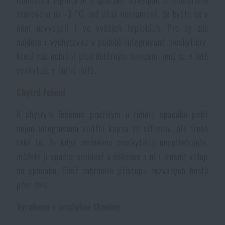
stanovena na -3 °C, což však neznamená, že byste se v
Akce a slevy
něm nevyspali i ve vyšších teplotách. Pro ty zde
najdete i vychytávku v podobě integrované moskytiéry,
Výprodej
která vás ochrání před dotěrným hmyzem, jenž se v létě
vyskytuje v hojné míře.
Značky A-Z
Chytrá řešení
Všechny produkty
K chytrým řešením použitým u tohoto spacáku patří
nejen integrovaná vnitřní kapsa ze síťoviny, ale třeba
také to, že když zmíněnou moskytiéru nepotřebujete,
můžete ji snadno srolovat a dokonce s ní i utěsnit vstup
do spacáku, čímž zabráníte přístupu nezvaných hostů
přes den.
Vyrobeno z prodyšné tkaniny