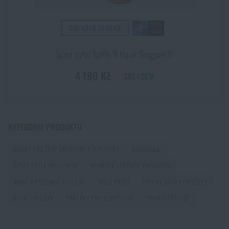
PŘEČÍST ČLÁNEK
PŘIDAT DO KOŠÍKU
DOPRAVA ZDARMA
Jak vybrat hamaku: Kompletní průvodce pro
Spací pytel Softie 9 Hawk Snugpak®
pohodlný spánek v přírodě
4 190 Kč
SKLADEM
PŘEČÍST ČLÁNEK
Jak zazimovat outdoorovou výbavu: údržba a
KATEGORIE PRODUKTU
skladování, aby vydržela víc než jednu sezónu
PŘEČÍST ČLÁNEK
DÁRKY PRO ŽENY - KEMPING A TURISTIKA
SNUGPAK®
SPACÍ PYTLE SNUGPAK®
MUMIOVÉ SPACÁKY SNUGPAK®
JARNÍ A PODZIMNÍ SPACÁKY
SPACÍ PYTLE
TIPY NA DÁRKY PRO ŽENY
Orientace v přírodě: kompletní průvodce od GPS po
JARNÍ SPACÁKY
SPACÁKY PRO KEMPOVÁNÍ
SPANÍ V PŘÍRODĚ
kompas
PŘEČÍST ČLÁNEK