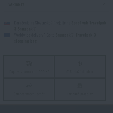
VARIANTY
Vyberte si správnou karimatku: Jaké typy existují a
SPACÍ PYTEL TRAVELPAK 3 SNUGPAK® - CAMO GREEN
kterou zvolit?
Doručenie na Slovensko? Prejdite na
Spací vak Travelpak
3 Snugpak®
PŘEČÍST ČLÁNEK
Worldwide delivery? Go to
Snugpak® Travelpak 3
sleeping bag
5 vrstev funkčního oblečení do extrémních
podmínek. Víte, jak je nejlépe nakombinovat?
PŘEČÍST ČLÁNEK
Doprava zdarma od 1 999 Kč
97% zboží skladem
7 věcí, které by při podzimní túře neměly chybět ve
vašem batohu
Garance vrácení peněz
Kamenné prodejny
PŘEČÍST ČLÁNEK