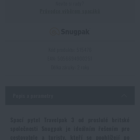
Nevíte si rady?
Dámské oblečení
Elektronika a příslušenství pro mobily
Beranidla, páčidla
Vybíjecí zařízení
Průvodce výběrem spacáků
Dětské oblečení
Hodinky
Výstroj pro psy
Rychlonabíječe zásobníků
Údržba oblečení
Pouzdra
Kód produktu: 515476
Novinky
Novinky
EAN: 5056694900251
Vojenské nášivky a znaky
Paracord
Délka záruky: 2 roky
Akce a slevy
Akce a slevy
Vesty
Peněženky
Výprodej
Výprodej
Popis a parametry
Ručníky, osušky
Značky A-Z
Značky A-Z
Novinky
Spací pytel Travelpak 3 od proslulé britské
Solární sprchy
Všechny produkty
Všechny produkty
společnosti Snugpak je ideálním řešením pro
Akce a slevy
cestovatele a turisty, kteří se poohlížejí po