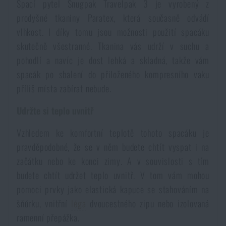
Spací pytel Snugpak Travelpak 3 je vyrobený z
prodyšné tkaniny Paratex, která současně odvádí
vlhkost. I díky tomu jsou možnosti použití spacáku
skutečně všestranné. Tkanina vás udrží v suchu a
pohodlí a navíc je dost lehká a skladná, takže vám
spacák po sbalení do přiloženého kompresního vaku
příliš místa zabírat nebude.
Udržte si teplo uvnitř
Vzhledem ke komfortní teplotě tohoto spacáku je
pravděpodobné, že se v něm budete chtít vyspat i na
začátku nebo ke konci zimy. A v souvislosti s tím
budete chtít udržet teplo uvnitř. V tom vám mohou
pomoci prvky jako elastická kapuce se stahováním na
šňůrku, vnitřní
léga
dvoucestného zipu nebo izolovaná
ramenní přepážka.