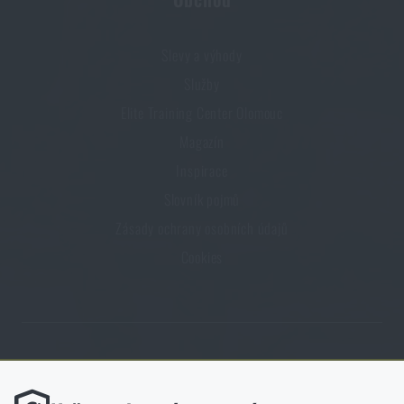
Slevy a výhody
Služby
Elite Training Center Olomouc
Magazín
Inspirace
Slovník pojmů
Zásady ochrany osobních údajů
Cookies
Obchod Rigad.cz získal díky spokojenosti ověřených zákazníků prestižní
certifikát Zlaté Ověřeno zákazníky.
Funkční