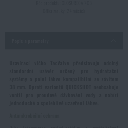
Kód produktu: CLOSURECAP-CB
Dámské oblečení
Elektronika a příslušenství pro mobily
Beranidla, páčidla
Vybíjecí zařízení
Délka záruky: 24 měsíců
Dětské oblečení
Hodinky
Výstroj pro psy
Rychlonabíječe zásobníků
Popis a parametry
Údržba oblečení
Pouzdra
Novinky
Novinky
Vojenské nášivky a znaky
Paracord
Uzavírací víčko TacValve představuje odolný
Akce a slevy
Akce a slevy
standardní uzávěr určený pro hydratační
Vesty
systémy a polní láhve kompatibilní se závitem
Peněženky
Výprodej
Výprodej
38 mm. Oproti variantě QUICKSHOT neobsahuje
ventil pro proudové dávkování vody a nabízí
Ručníky, osušky
Značky A-Z
Značky A-Z
Novinky
jednoduché a spolehlivé uzavření láhve.
Antimikrobiální ochrana
Solární sprchy
Všechny produkty
Všechny produkty
Akce a slevy