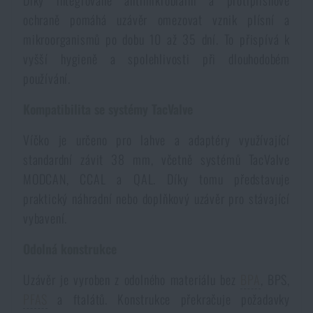
Díky integrované antimikrobiální a protiplísňové
Voděodolné zápisníky
Výprodej
ochraně pomáhá uzávěr omezovat vznik plísní a
mikroorganismů po dobu 10 až 35 dní. To přispívá k
vyšší hygieně a spolehlivosti při dlouhodobém
Ochrana před komáry a hmyzem
Značky A-Z
používání.
Ohřívače nohou, rukou a těla
Všechny produkty
Kompatibilita se systémy TacValve
Víčko je určeno pro lahve a adaptéry využívající
Opravné sady a fixační pásky
standardní závit 38 mm, včetně systémů TacValve
MODCAN, CCAL a QAL. Díky tomu představuje
Potřeby pro vodáky
praktický náhradní nebo doplňkový uzávěr pro stávající
vybavení.
Zdraví, ochrana
Odolná konstrukce
Uzávěr je vyroben z odolného materiálu bez
BPA
, BPS,
Novinky
PFAS
a ftalátů. Konstrukce překračuje požadavky