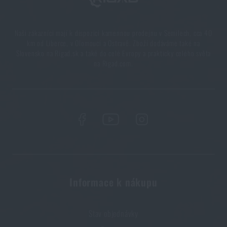
PŘEČÍST ČLÁNEK
Naši zákazníci mají k dispozici kamennou prodejnu v Semilech, cca 40
km od Liberce, v Olomouci a Ostravě. Zboží dodáváme také na
Slovensko na Rigad.sk a také do celé Evropy a prakticky celého světa
Líbí se vám produkt?
na Rigad.com.
Kupte si
Uzavírací víčko TacValve®
za akční cenu
199 Kč
PŘIDAT DO KOŠÍKU
Informace k nákupu
Stav objednávky