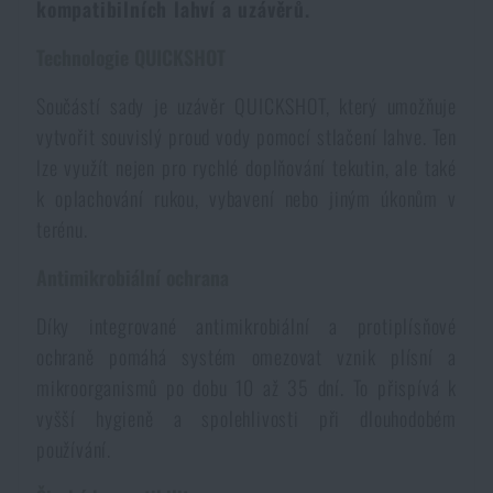
kompatibilních lahví a uzávěrů.
Voděodolné zápisníky
Výprodej
Technologie QUICKSHOT
Ochrana před komáry a hmyzem
Značky A-Z
Součástí sady je uzávěr QUICKSHOT, který umožňuje
vytvořit souvislý proud vody pomocí stlačení lahve. Ten
Ohřívače nohou, rukou a těla
Všechny produkty
lze využít nejen pro rychlé doplňování tekutin, ale také
k oplachování rukou, vybavení nebo jiným úkonům v
terénu.
Opravné sady a fixační pásky
Antimikrobiální ochrana
Potřeby pro vodáky
Díky integrované antimikrobiální a protiplísňové
ochraně pomáhá systém omezovat vznik plísní a
Zdraví, ochrana
mikroorganismů po dobu 10 až 35 dní. To přispívá k
vyšší hygieně a spolehlivosti při dlouhodobém
používání.
Novinky