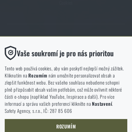
Cookies
Obchod Rigad.cz získal díky spokojenosti ověřených zákazníků prestižní
certifikát Zlaté Ověřeno zákazníky.
Funkční
Vaše soukromí je pro nás prioritou
Bez nich by náš web vůbec nefungoval. U těchto cookies není
možné zakázat jejich ukládání.
Tento web používá cookies, aby vám poskytl nejlepší možný zážitek.
Kliknutím na
Rozumím
nám umožníte personalizovat obsah a
Analytické
zlepšit funkčnost webu. Bez vašeho souhlasu nebudeme schopni
NCAGE 828DG
Do těchto cookies se anonymně ukládá, jakým způsobem
plně přizpůsobit obsah vašim potřebám, což může ovlivnit některé
procházíte a používáte náš web. Pomáhají nám lépe chápat, co
části e-shopu (například YouTube, Inspirace a další). Pro více
se našim zákazníkům líbí a kterým směrem se máme ubírat.
informací a správu vašich preferencí klikněte na
Nastavení
.
Safety Agency, s.r.o., IČ: 287 85 606
Marketingové
Tyto cookies nám pomáhají optimalizovat reklamu směřující na
náš e-shop, aby byla co nejvíce efektivní a náš obchod se mohl
ROZUMÍM