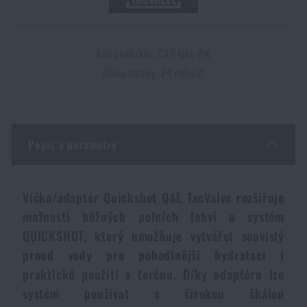
Dámské oblečení
Elektronika a příslušenství pro mobily
Beranidla, páčidla
Vybíjecí zařízení
Kód produktu: CAP-QAL-BK
Dětské oblečení
Hodinky
Výstroj pro psy
Rychlonabíječe zásobníků
Délka záruky: 24 měsíců
Údržba oblečení
Pouzdra
Novinky
Novinky
Vojenské nášivky a znaky
Popis a parametry
Paracord
Akce a slevy
Akce a slevy
Vesty
Peněženky
Výprodej
Víčko/adaptér Quickshot QAL TacValve rozšiřuje
Výprodej
možnosti běžných polních lahví o systém
Ručníky, osušky
QUICKSHOT, který umožňuje vytvářet souvislý
Značky A-Z
Značky A-Z
Novinky
proud vody pro pohodlnější hydrataci i
praktické použití v terénu. Díky adaptéru lze
Solární sprchy
Všechny produkty
Všechny produkty
Akce a slevy
systém používat s širokou škálou