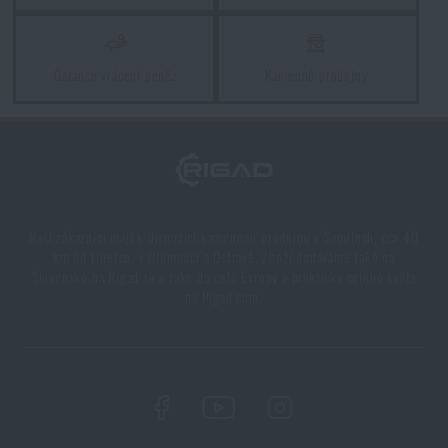
Tipy na dárky pro rekreační kempaře
PŘEČÍST ČLÁNEK
Garance vrácení peněz
Kamenné prodejny
Co koupit k Vánocům batůžkáři
PŘEČÍST ČLÁNEK
Naši zákazníci mají k dispozici kamennou prodejnu v Semilech, cca 40
km od Liberce, v Olomouci a Ostravě. Zboží dodáváme také na
Líbí se vám produkt?
Slovensko na Rigad.sk a také do celé Evropy a prakticky celého světa
na Rigad.com.
Kupte si
Víčko/adaptér Quickshot QAL
TacValve®
za akční cenu
550 Kč
PŘIDAT DO KOŠÍKU