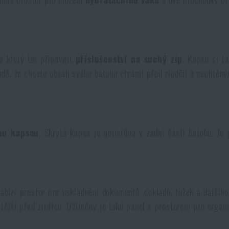
a který lze připevnit
příslušenství na suchý zip
. Kapsu si ta
padě, že chcete obsah svého batohu chránit před zloději a nechtěn
ou kapsou
. Skrytá kapsa je umístěna v zadní části batohu. Je 
Nabízí prostor pro uskladnění dokumentů, dokladů, tužek a dalšího
itější před ztrátou. Užitečný je také panel s prostorem pro organi