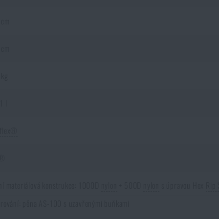
 cm
 cm
 kg
1 l
flex®
K®
ní materiálová konstrukce: 1000D
nylon
+ 500D
nylon
s úpravou Hex
Rip 
trování: pěna AS-100 s uzavřenými buňkami