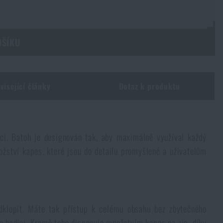
OŠÍKU
visející články
Dotaz k produktu
aci. Batoh je designován tak, aby maximálně využíval každý
ožství kapes, které jsou do detailu promyšlené a uživatelům
dklopit. Máte tak přístup k celému obsahu bez zbytečného
o hadici. Kromě toho disponuje množstvím kapes na zip, díky