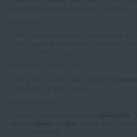
kterým můžete přesně organizovat veškeré své vybavení.
Pláštěnky, ponča
Drobné vybavení a maličkosti k přežití
Kufry, boxy
Trezory
Všechny produkty
Kapsa na míru
Dámské oblečení
Elektronika a příslušenství pro mobily
Beranidla, páčidla
Vybíjecí zařízení
Vnitřní strana druhé velké kapsy je vyrobena z materiálu, n
držáky na pistole, zásobníky nebo další úložné kapsy. V pří
Dětské oblečení
Hodinky
Výstroj pro psy
Rychlonabíječe zásobníků
váš batoh spolehlivě zabezpečí.
Zbraň je skrytá, ale stále po ruce
Údržba oblečení
Pouzdra
Novinky
Novinky
Jelikož se jedná o taktický batoh, disponuje také
zbraňov
Vojenské nášivky a znaky
vytáhnout zbraň a případně ji použít.
Paracord
Akce a slevy
Akce a slevy
Dokonalá organizace
Vesty
Peněženky
Výprodej
Výprodej
Přední kapsa batohu je designována jako
administrační
. 
doplněna o
síťovinu se zipem
, která zabezpečí to nejdůlež
Ručníky, osušky
Značky A-Z
Značky A-Z
Novinky
šňůra pro zavěšení klíčů.