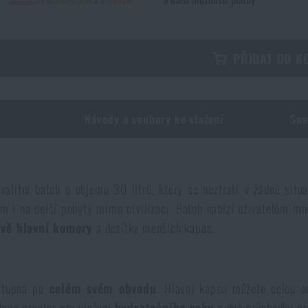
PŘIDAT DO K
Návody a soubory ke stažení
Sou
alitní batoh o objemu 30 litrů, který se neztratí v žádné situ
m i na delší pobyty mimo civilizaci. Batoh nabízí uživatelům mn
dvě hlavní komory
a desítky menších kapes.
ístupná po
celém svém obvodu
. Hlavní kapsu můžete celou o
huje prostor pro uložení
hydratačního vaku
a dvě průchodky pr