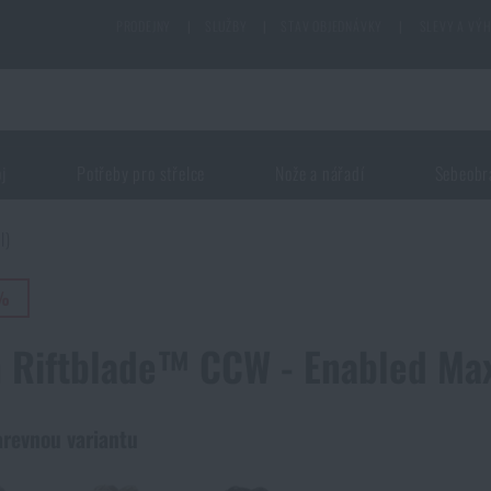
PRODEJNY
|
SLUŽBY
|
STAV OBJEDNÁVKY
|
SLEVY A VÝ
oj
Potřeby pro střelce
Nože a nářadí
Sebeobr
l)
5%
 Riftblade™ CCW - Enabled Ma
arevnou variantu