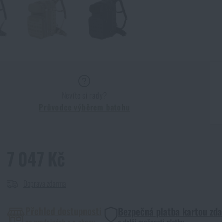
Nevíte si rady?
Průvodce výběrem batohu
7 047 Kč
Doprava zdarma
Přehled dostupnosti
Bezpečná platba kartou zd
na prodejnách a e-shopu
a další možnosti platby