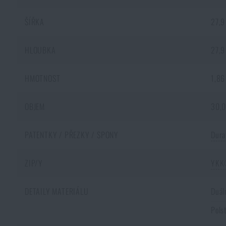
ŠÍŘKA
27,9
HLOUBKA
27,9
HMOTNOST
1,86
OBJEM
30,0
PATENTKY / PŘEZKY / SPONY
Dura
ZIP/Y
YK
DETAILY MATERIÁLU
Duál
Pols