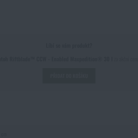
Líbí se vám produkt?
atoh Riftblade™ CCW - Enabled Maxpedition® 30 l
za akční ce
PŘIDAT DO KOŠÍKU
 cm