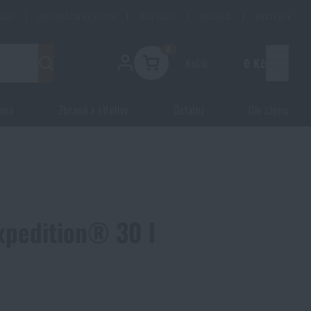
HODY
|
INFORMAČNÍ CENTRUM
|
INSPIRACE
|
MAGAZÍN
|
KONTAKTY
0
Košík
0 Kč
Menu
ana
Zbraně a střelivo
Ostatní
Dle zájmu
xpedition® 30 l