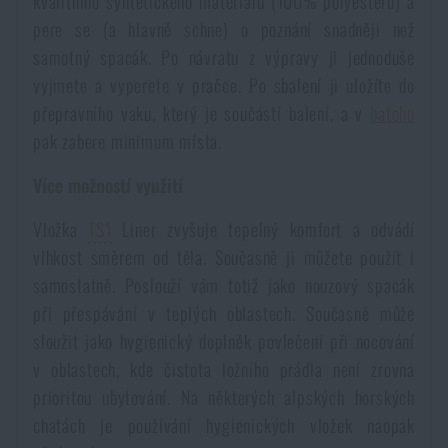
kvalitního syntetického materiálu (100% polyesteru) a
pere se (a hlavně schne) o poznání snadněji než
Akce a slevy
samotný spacák. Po návratu z výpravy ji jednoduše
vyjmete a vyperete v pračce. Po sbalení ji uložíte do
Výprodej
přepravního vaku, který je součástí balení, a v
batohu
pak zabere minimum místa.
Značky A-Z
Více možností využití
Všechny produkty
Vložka
TS1
Liner zvyšuje tepelný komfort a odvádí
vlhkost směrem od těla. Současně ji můžete použít i
samostatně. Poslouží vám totiž jako nouzový spacák
při přespávání v teplých oblastech. Současně může
sloužit jako hygienický doplněk povlečení při nocování
v oblastech, kde čistota ložního prádla není zrovna
prioritou ubytování. Na některých alpských horských
chatách je používání hygienických vložek naopak