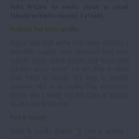
Voděodolné zápisníky
Velké Británii, by neměla chybět ve výbavě
Výprodej
žádného milovníka nocování v přírodě.
Ochrana před komáry a hmyzem
Značky A-Z
Prodlužte život svému spacáku
Kvalitní spací pytel nebývá právě levnou záležitostí a
Ohřívače nohou, rukou a těla
Všechny produkty
jakémukoliv spacáku zrovna neprospívá časté praní.
Zvnějšku můžete spacák ochránit před špínou třeba
Opravné sady a fixační pásky
žďárákem, ale co zevnitř? Pro tyto účely je vhodná
právě vložka do spacáku, díky které se nemusíte
Potřeby pro vodáky
rozpakovat vlézt si do spacáku třeba ve špinavém
oblečení nebo v botách. Díky této vložce se nemusíte
bát, že si spacák zašpiníte!
Zdraví, ochrana
Pere se snadněji
Novinky
Vložka do spacáku Snugpak
TS1
Liner je vyrobena z