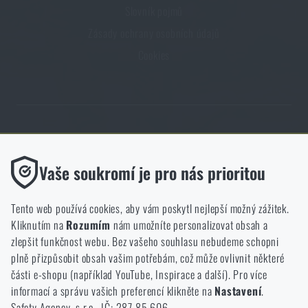
Slovník pojmů
Zásady ochrany osobních údajů
Cookies
Obchod Rigad.cz získal díky spokojenosti ověřených zákazníků prestižní
certifikát Zlaté Ověřeno zákazníky.
Funkční
Vaše soukromí je pro nás prioritou
Bez nich by náš web vůbec nefungoval. U těchto cookies není
možné zakázat jejich ukládání.
Tento web používá cookies, aby vám poskytl nejlepší možný zážitek.
Kliknutím na
Rozumím
nám umožníte personalizovat obsah a
Analytické
zlepšit funkčnost webu. Bez vašeho souhlasu nebudeme schopni
NCAGE 828DG
Do těchto cookies se anonymně ukládá, jakým způsobem
plně přizpůsobit obsah vašim potřebám, což může ovlivnit některé
procházíte a používáte náš web. Pomáhají nám lépe chápat, co
části e-shopu (například YouTube, Inspirace a další). Pro více
se našim zákazníkům líbí a kterým směrem se máme ubírat.
informací a správu vašich preferencí klikněte na
Nastavení
.
Safety Agency, s.r.o., IČ: 287 85 606