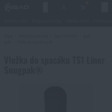
0
Menu
Oblečení a obuv
Kemping a turistika
Taktická výstroj
Potřeby pro
Oblečení a obuv
Rigad
Kemping a turistika
Spaní v přírodě
Spací
Oblečení a obuv
Kemping a turistika
pytle
Vložky do spacích pytlů
Obuv
Kemping a turistika
Taktická výstroj
Vložka do spacáku TS1 Liner
Snugpak®
Bundy
Batohy
Taktická výstroj
Potřeby pro střelce
Blůzy
Tašky, brašny, kufry, ledvinky
Nosiče plátů a příslušenství
Potřeby pro střelce
Nože a nářadí
Kalhoty
Spaní v přírodě
Nosné postroje
Střelecké brýle
Nože a nářadí
Sebeobrana