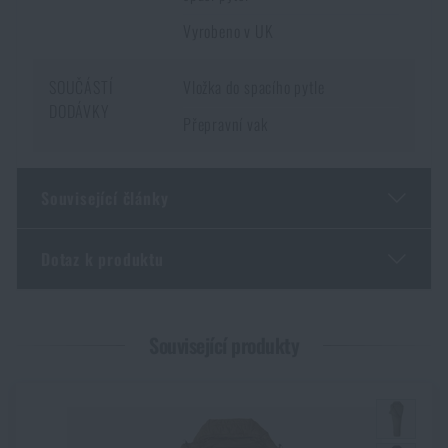
Vyrobeno v UK
SOUČÁSTÍ
Vložka do spacího pytle
DODÁVKY
Přepravní vak
Související články
Dotaz k produktu
Jarní novinky na Rigad: lehčí výbava, více pohybu
PŘEČÍST ČLÁNEK
Zadejte Vaše jméno *
Zadejte Váš e-mail *
Související produkty
KPZ: co by měla obsahovat a jak vybrat moderní
krabičku poslední záchrany