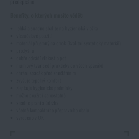
předepsáno.
Benefity, o kterých musíte vědět:
lehká a snadno sbalitelná hygienická vložka
víceúčelové použití
materiál příjemný na omak (kvalitní syntetický materiál)
prodyšná
dobře odvádí vlhkost a pot
mumiový tvar sedí prakticky do všech spacáků
chrání spacák před znečištěním
zvyšuje tepelný komfort
zlepšuje hygienické podmínky
možno použít i samostatně
snadné praní a údržba
včetně kompaktního přepravního obalu
vyrobeno v UK