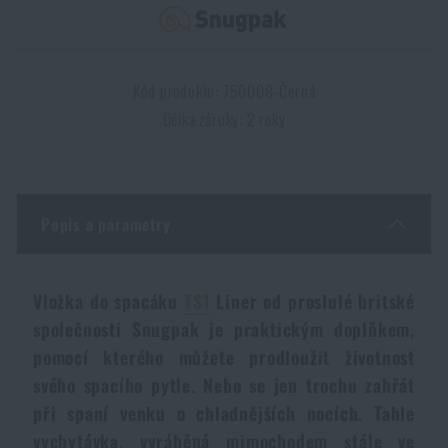
Dámské oblečení
Elektronika a příslušenství pro mobily
Beranidla, páčidla
Vybíjecí zařízení
Dětské oblečení
Hodinky
Výstroj pro psy
Rychlonabíječe zásobníků
Kód produktu: 750008-Černá
Délka záruky: 2 roky
Údržba oblečení
Pouzdra
Novinky
Novinky
Vojenské nášivky a znaky
Paracord
Popis a parametry
Akce a slevy
Akce a slevy
Vesty
Peněženky
Výprodej
Výprodej
Vložka do spacáku
TS1
Liner od proslulé britské
společnosti Snugpak je praktickým doplňkem,
Ručníky, osušky
Značky A-Z
Značky A-Z
Novinky
pomocí kterého můžete prodloužit životnost
svého spacího pytle. Nebo se jen trochu zahřát
Solární sprchy
Všechny produkty
Všechny produkty
při spaní venku o chladnějších nocích. Tahle
Akce a slevy
vychytávka, vyráběná mimochodem stále ve