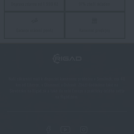
Tasmanian Tiger® / Multicam®
za akční cenu
7
Doprava zdarma od 1 999 Kč
97% zboží skladem
490 Kč
Jak poznat kvalitní batoh na ryby?
PŘIDAT DO KOŠÍKU
Garance vrácení peněz
Kamenné prodejny
PŘEČÍST ČLÁNEK
Batohy do hor a horolezecké batohy
PŘEČÍST ČLÁNEK
Naši zákazníci mají k dispozici kamennou prodejnu v Semilech, cca 40
km od Liberce, v Olomouci a Ostravě. Zboží dodáváme také na
Ideální batohy na treking
Slovensko na Rigad.sk a také do celé Evropy a prakticky celého světa
na Rigad.com.
PŘEČÍST ČLÁNEK
Batohy na expedici
PŘEČÍST ČLÁNEK