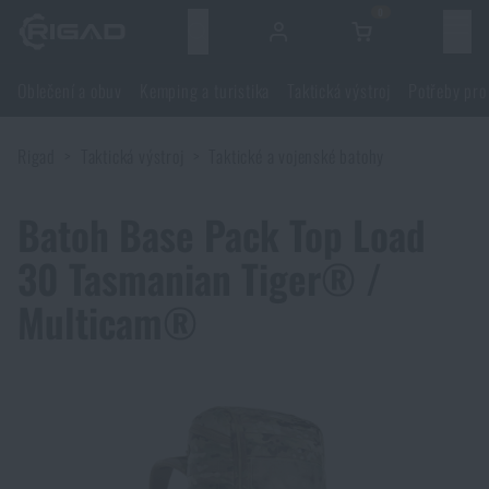
0
Menu
Oblečení a obuv
Kemping a turistika
Taktická výstroj
Potřeby pro
Oblečení a obuv
Rigad
Taktická výstroj
Taktické a vojenské batohy
Oblečení a obuv
Kemping a turistika
Batoh Base Pack Top Load
Obuv
Kemping a turistika
Taktická výstroj
30 Tasmanian Tiger® /
Bundy
Batohy
Multicam®
Taktická výstroj
Potřeby pro střelce
Blůzy
Tašky, brašny, kufry, ledvinky
Nosiče plátů a příslušenství
Potřeby pro střelce
Nože a nářadí
Kalhoty
Spaní v přírodě
Nosné postroje
Střelecké brýle
Nože a nářadí
Sebeobrana