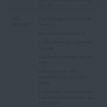
Basic (TT)
DALŠÍ
Boční kompresní popruhy (na každé
SPECIFIKACE
straně 2)
Víko zapínané na dvoucestný zip
1 vnitřní síťovaná kapsa zapínaná na
zip ve víku
Hlavní komora s přístupem shora pod
víkem
Velká
velcro
plocha s
MOLLE
kompatibilní vazbou uvnitř hlavní
komory
4 síťované kapsy s otevřeným horním
vstupem na bocích hlavní komory (na
každé straně 2)