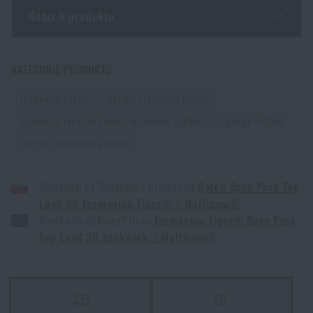
Dotaz k produktu
Optimální hmotnost batohu v poměru k tělesné
hmotnosti
Zadejte Vaše jméno *
Zadejte Váš e-mail *
KATEGORIE PRODUKTU
PŘEČÍST ČLÁNEK
TASMANIAN TIGER®
BATOHY TASMANIAN TIGER®
VOJENSKÉ A TAKTICKÉ BATOHY TASMANIAN TIGER®
TAKTICKÁ VÝSTROJ
Co koupit k Vánocům batůžkáři
TAKTICKÉ A VOJENSKÉ BATOHY
PŘEČÍST ČLÁNEK
Doručenie na Slovensko? Prejdite na
Batoh Base Pack Top
Souhlasím s
obchodními podmínkami
Load 30 Tasmanian Tiger® / Multicam®
5 laciných věcí, které Vás mohou stát život
ODESLAT DOTAZ
Worldwide delivery? Go to
Tasmanian Tiger® Base Pack
PŘEČÍST ČLÁNEK
Top Load 30 backpack / Multicam®
Líbí se vám produkt?
Jak si vybrat turistický batoh?
Kupte si
Batoh Base Pack Top Load 30
PŘEČÍST ČLÁNEK