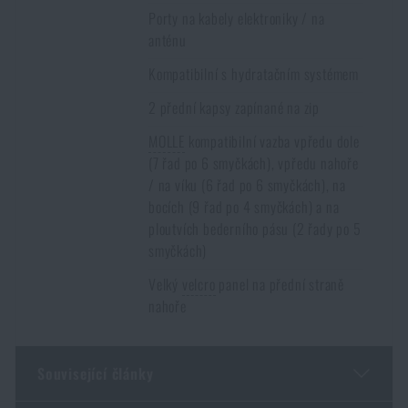
Porty na kabely elektroniky / na
anténu
Kompatibilní s hydratačním systémem
2 přední kapsy zapínané na zip
MOLLE
kompatibilní vazba vpředu dole
(7 řad po 6 smyčkách), vpředu nahoře
/ na víku (6 řad po 6 smyčkách), na
bocích (9 řad po 4 smyčkách) a na
ploutvích bederního pásu (2 řady po 5
smyčkách)
Velký
velcro
panel na přední straně
nahoře
Související články