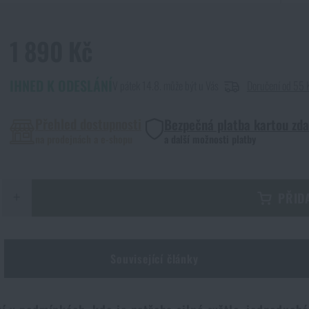
1 890 Kč
IHNED K ODESLÁNÍ
V pátek 14.8. může být u Vás
Doručení od 55 
Přehled dostupnosti
Bezpečná platba kartou zd
na prodejnách a e-shopu
a další možnosti platby
+
PŘID
Související články