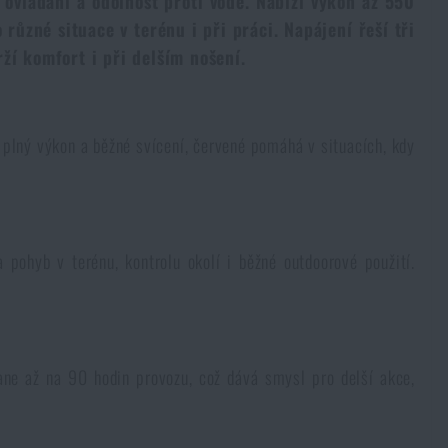
 ovládání a odolnost proti vodě. Nabízí výkon až 550
různé situace v terénu i při práci. Napájení řeší tři
ží komfort i při delším nošení.
o plný výkon a běžné svícení, červené pomáhá v situacích, kdy
pohyb v terénu, kontrolu okolí i běžné outdoorové použití.
tane až na 90 hodin provozu, což dává smysl pro delší akce,