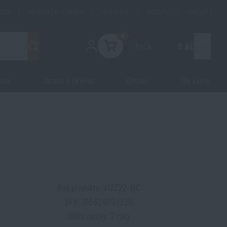
HODY
|
INFORMAČNÍ CENTRUM
|
INSPIRACE
|
MAGAZÍN
|
KONTAKTY
0
Košík
0 Kč
Menu
ana
Zbraně a střelivo
Ostatní
Dle zájmu
Kód produktu: VIZZ22-MC
EAN: 795626027325
Délka záruky: 2 roky