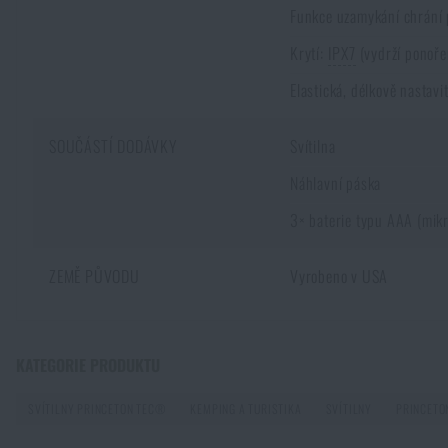
Funkce uzamykání chrání 
Krytí:
IPX7
(vydrží ponoře
Elastická, délkově nastav
SOUČÁSTÍ DODÁVKY
Svítilna
Náhlavní páska
3× baterie typu AAA (mik
ZEMĚ PŮVODU
Vyrobeno v USA
Zadejte Vaše jméno *
Zadejte Váš e-mail
KATEGORIE PRODUKTU
Taktická svítilna není jen silná baterka. Jak vybrat tu správno
PŘEČÍST ČLÁNEK
SVÍTILNY PRINCETON TEC®
KEMPING A TURISTIKA
SVÍTILNY
PRINCETO