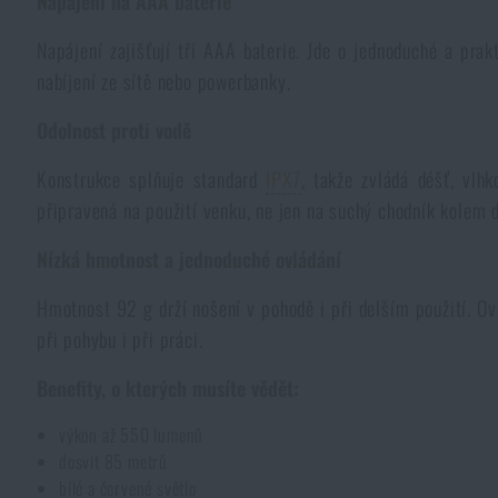
Napájení na AAA baterie
Pláštěnky, ponča
Drobné vybavení a maličkosti k přežití
Kufry, boxy
Trezory
Všechny produkty
Napájení zajišťují tři AAA baterie. Jde o jednoduché a pra
nabíjení ze sítě nebo powerbanky.
Dámské oblečení
Elektronika a příslušenství pro mobily
Beranidla, páčidla
Vybíjecí zařízení
Odolnost proti vodě
Dětské oblečení
Hodinky
Konstrukce splňuje standard
IPX7
, takže zvládá déšť, vlh
Výstroj pro psy
Rychlonabíječe zásobníků
připravená na použití venku, ne jen na suchý chodník kolem 
Údržba oblečení
Pouzdra
Nízká hmotnost a jednoduché ovládání
Novinky
Novinky
Hmotnost 92 g drží nošení v pohodě i při delším použití. O
Vojenské nášivky a znaky
Paracord
Akce a slevy
Akce a slevy
při pohybu i při práci.
Benefity, o kterých musíte vědět:
Vesty
Peněženky
Výprodej
Výprodej
výkon až 550 lumenů
Ručníky, osušky
dosvit 85 metrů
Značky A-Z
Značky A-Z
Novinky
bílé a červené světlo