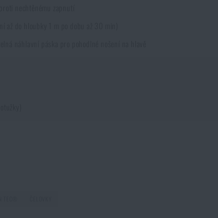
proti nechtěnému zapnutí
ní až do hloubky 1 m po dobu až 30 min)
itelná náhlavní páska pro pohodlné nošení na hlavě
rotužky)
 *
u
N TEC®
ČELOVKY