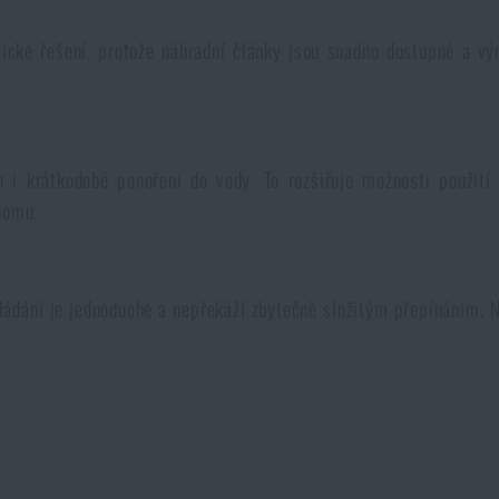
ktické řešení, protože náhradní články jsou snadno dostupné a v
ko i krátkodobé ponoření do vody. To rozšiřuje možnosti použití
domu.
vládání je jednoduché a nepřekáží zbytečně složitým přepínáním. 