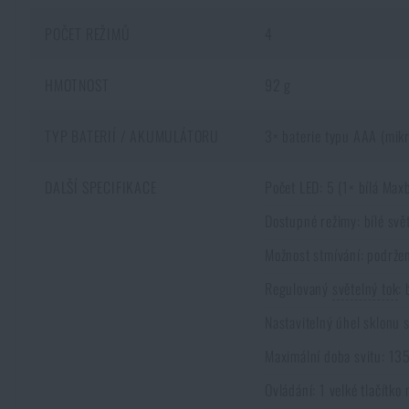
POČET REŽIMŮ
4
HMOTNOST
92 g
TYP BATERIÍ / AKUMULÁTORU
3× baterie typu AAA (mikro
DALŠÍ SPECIFIKACE
Počet LED: 5 (1× bílá Maxb
Dostupné režimy: bílé svě
Možnost stmívání: podržen
Regulovaný
světelný tok
:
Nastavitelný úhel sklonu s
Maximální doba svitu: 135
Ovládání: 1 velké tlačítko