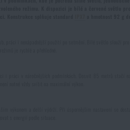
í v podmínkách, kde je potřeba silné světlo, jednoduché
oleného režimu. K dispozici je bílé a červené světlo pro 
aci. Konstrukce splňuje standard
IPX7
a hmotnost 92 g dr
b, práci i nenápadnější použití po setmění. Bílé světlo slouží pr
režimů je rychlé a přehledné.
 i práci v náročnějších podmínkách. Dosvit 85 metrů stačí na 
 není nutné vždy svítit na maximální výkon.
yšším výkonem a delší výdrží. Při úspornějším nastavení se dos
ovat s energií podle situace.