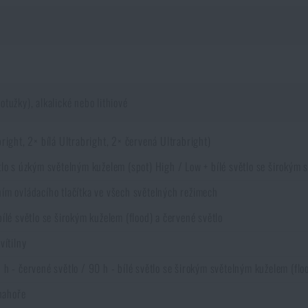
tužky), alkalické nebo lithiové
right, 2× bílá Ultrabright, 2× červená Ultrabright)
tlo s úzkým světelným kuželem (spot) High / Low + bílé světlo se širokým 
ím ovládacího tlačítka ve všech světelných režimech
 bílé světlo se širokým kuželem (flood) a červené světlo
vítilny
 h - červené světlo / 90 h - bílé světlo se širokým světelným kuželem (flo
 nahoře