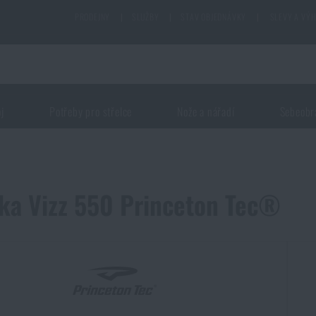
PRODEJNY
|
SLUŽBY
|
STAV OBJEDNÁVKY
|
SLEVY A VÝ
oj
Potřeby pro střelce
Nože a nářadí
Sebeobr
ka Vizz 550 Princeton Tec®