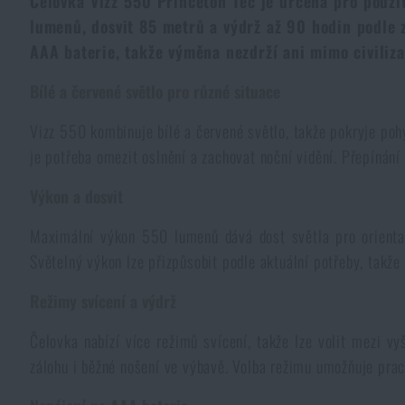
Čelovka Vizz 550 Princeton Tec je určená pro použit
lumenů, dosvit 85 metrů a výdrž až 90 hodin podle zv
Kombinézy
Horolezecké vybavení
Taktické a bojové opasky
Svítilny a lasery na zbraně
Krumpáče
Pouta
Přebíjení
NSN
Přežití v přírodě
AAA baterie, takže výměna nezdrží ani mimo civiliz
Čepice a pokrývky hlavy
Svítilny
Taktické brýle
Čištění a údržba zbraní
Bílé a červené světlo pro různé situace
Praky
Vzduchovky a příslušenství
Reklamní předměty
Armádní originál
Novinky
Vizz 550 kombinuje bílé a červené světlo, takže pokryje pohy
Rukavice
Kempingový nábytek
Svítilny pro vojáky a policii
Ledvinky na zbraně
Výcvikové vybavení
Knihy, časopisy a kalendáře
je potřeba omezit oslnění a zachovat noční vidění. Přepínání 
Podzim
Akce a slevy
Novinky
Výkon a dosvit
Ponožky
Brýle
Helmy, převleky
Střelecké bagy
Zima
Výprodej
Akce a slevy
Novinky
Výprodej
Maximální výkon 550 lumenů dává dost světla pro orientaci
Opasky
Dalekohledy
Světelný výkon lze přizpůsobit podle aktuální potřeby, takže
Maskování
Střelecké podložky
Značky A-Z
Jaro
Výprodej
Akce a slevy
Značky A-Z
Režimy svícení a výdrž
Kšandy
Hydratace
Plynové masky a ochranné pomůcky
Krabičky a pouzdra na náboje
Všechny produkty
Značky A-Z
Výprodej
Všechny produkty
Čelovka nabízí více režimů svícení, takže lze volit mezi v
zálohu i běžné nošení ve výbavě. Volba režimu umožňuje prac
Šátky, šály, nákrčníky
Čištění vody
Zdravotnické vybavení
Tréninkové vybavení
Všechny produkty
Značky A-Z