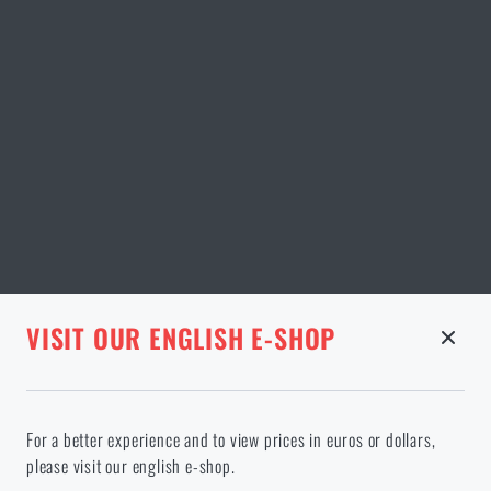
STRÁNKA V DANÉM JAZYCE NEEXISTUJE
VISIT OUR ENGLISH E-SHOP
ODEBRANÉ ZBOŽÍ Z KOŠÍKU
Pokračováním potvrzuji, že jsem starší 18 let
Ve vámi vybraném jazyce stránka neexistuje. Můžete tedy zůstat
For a better experience and to view prices in euros or dollars,
zde, nebo přejít na hlavní stránku cílového jazyka. Jakou možnost
please visit our english e-shop.
si vyberete?