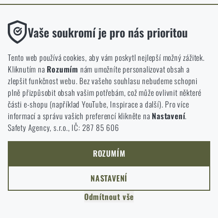
ODEJÍT
Funkční
ROZUMÍM, POKRAČOVAT
Vaše soukromí je pro nás prioritou
PŘEJÍT DO KOŠÍKU
GO TO RIGAD.COM
Bez nich by náš web vůbec nefungoval. U těchto cookies není
PŘEJDU NA HLAVNÍ STRÁNKU
možné zakázat jejich ukládání.
Tento web používá cookies, aby vám poskytl nejlepší možný zážitek.
I WILL STAY HERE
Kliknutím na
Rozumím
nám umožníte personalizovat obsah a
ZŮSTANU TADY
Analytické
zlepšit funkčnost webu. Bez vašeho souhlasu nebudeme schopni
Do těchto cookies se anonymně ukládá, jakým způsobem
plně přizpůsobit obsah vašim potřebám, což může ovlivnit některé
procházíte a používáte náš web. Pomáhají nám lépe chápat, co
části e-shopu (například YouTube, Inspirace a další). Pro více
se našim zákazníkům líbí a kterým směrem se máme ubírat.
informací a správu vašich preferencí klikněte na
Nastavení
.
Safety Agency, s.r.o., IČ: 287 85 606
Marketingové
Tyto cookies nám pomáhají optimalizovat reklamu směřující na
náš e-shop, aby byla co nejvíce efektivní a náš obchod se mohl
ROZUMÍM
neustále rozvíjet a zlepšovat.
NASTAVENÍ
Personalizované
Odmítnout vše
Díky těmto cookies dokážeme reklamu personalizovat a nabízet
vám skutečně jen ty produkty, o které můžete mít zájem.