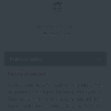
Dámské oblečení
Elektronika a příslušenství pro mobily
Beranidla, páčidla
Vybíjecí zařízení
Dětské oblečení
Hodinky
Výstroj pro psy
Rychlonabíječe zásobníků
Kód produktu: 7362-346
Délka záruky: 2 roky
Údržba oblečení
Pouzdra
Novinky
Novinky
Vojenské nášivky a znaky
Paracord
Akce a slevy
Akce a slevy
Popis a parametry
Vesty
Peněženky
Výprodej
Výprodej
Rozšiřte své možnosti
Ručníky, osušky
Zvyšte variabilitu svého modulárního batohu pomocí
Značky A-Z
Značky A-Z
Novinky
měchových bočních kapes. Potřebujete více vybavení?
Žádný problém. Prostě přidejte jednu nebo dvě boční
Solární sprchy
Všechny produkty
Všechny produkty
Akce a slevy
kapsy a sbalte vše, co zrovna potřebujete. Až 24 litrů