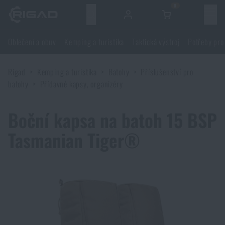
0
Menu
Oblečení a obuv
Kemping a turistika
Taktická výstroj
Potřeby pro
Oblečení a obuv
Rigad
Kemping a turistika
Batohy
Příslušenství pro
Oblečení a obuv
Kemping a turistika
batohy
Přídavné kapsy, organizéry
Obuv
Kemping a turistika
Taktická výstroj
Boční kapsa na batoh 15 BSP
Tasmanian Tiger®
Bundy
Batohy
Taktická výstroj
Potřeby pro střelce
Blůzy
Tašky, brašny, kufry, ledvinky
Nosiče plátů a příslušenství
Potřeby pro střelce
Nože a nářadí
Kalhoty
Spaní v přírodě
Nosné postroje
Střelecké brýle
Nože a nářadí
Sebeobrana