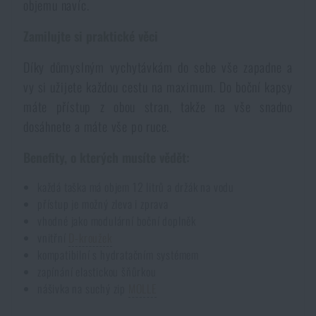
objemu navíc.
Voděodolné zápisníky
Výprodej
Zamilujte si praktické věci
Ochrana před komáry a hmyzem
Značky A-Z
Díky důmyslným vychytávkám do sebe vše zapadne a
vy si užijete každou cestu na maximum. Do boční kapsy
Ohřívače nohou, rukou a těla
Všechny produkty
máte přístup z obou stran, takže na vše snadno
dosáhnete a máte vše po ruce.
Opravné sady a fixační pásky
Benefity, o kterých musíte vědět:
každá taška má objem 12 litrů a držák na vodu
Potřeby pro vodáky
přístup je možný zleva i zprava
vhodné jako modulární boční doplněk
vnitřní
D-kroužek
Zdraví, ochrana
kompatibilní s hydratačním systémem
zapínání elastickou šňůrkou
nášivka na suchý zip
MOLLE
Novinky