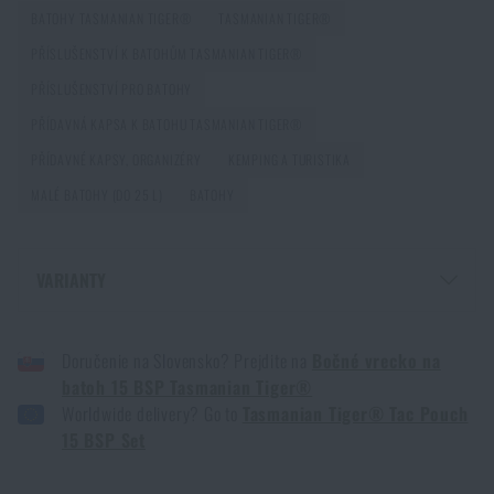
BATOHY TASMANIAN TIGER®
TASMANIAN TIGER®
PŘÍSLUŠENSTVÍ K BATOHŮM TASMANIAN TIGER®
Jak vybrat střelecká sluchátka: ochrana sluchu pro
PŘÍSLUŠENSTVÍ PRO BATOHY
reálné použití
PŘÍDAVNÁ KAPSA K BATOHU TASMANIAN TIGER®
PŘEČÍST ČLÁNEK
PŘÍDAVNÉ KAPSY, ORGANIZÉRY
KEMPING A TURISTIKA
MALÉ BATOHY (DO 25 L)
BATOHY
Jak vybrat hamaku: Kompletní průvodce pro
pohodlný spánek v přírodě
VARIANTY
PŘEČÍST ČLÁNEK
BOČNÍ KAPSA NA BATOH 15 BSP TASMANIAN TIGER® - COYOTE BROWN
Doručenie na Slovensko? Prejdite na
Bočné vrecko na
BOČNÍ KAPSA NA BATOH 15 BSP TASMANIAN TIGER® - ČERNÁ
Jak zazimovat outdoorovou výbavu: údržba a
batoh 15 BSP Tasmanian Tiger®
BOČNÍ KAPSA NA BATOH 15 BSP TASMANIAN TIGER® - OLIVE GREEN
skladování, aby vydržela víc než jednu sezónu
Worldwide delivery? Go to
Tasmanian Tiger® Tac Pouch
15 BSP Set
PŘEČÍST ČLÁNEK