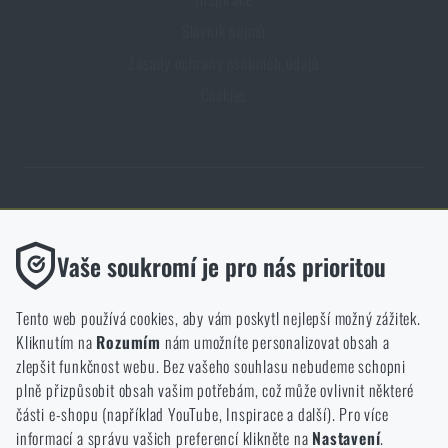
Slovník pojmů
Zásady ochrany osobních údajů
Cookies
Obchod Rigad.cz získal díky spokojenosti ověřených zákazníků prestižní
certifikát Zlaté Ověřeno zákazníky.
Funkční
Vaše soukromí je pro nás prioritou
Bez nich by náš web vůbec nefungoval. U těchto cookies není
možné zakázat jejich ukládání.
Tento web používá cookies, aby vám poskytl nejlepší možný zážitek.
Kliknutím na
Rozumím
nám umožníte personalizovat obsah a
Analytické
zlepšit funkčnost webu. Bez vašeho souhlasu nebudeme schopni
NCAGE 828DG
Do těchto cookies se anonymně ukládá, jakým způsobem
plně přizpůsobit obsah vašim potřebám, což může ovlivnit některé
procházíte a používáte náš web. Pomáhají nám lépe chápat, co
části e-shopu (například YouTube, Inspirace a další). Pro více
se našim zákazníkům líbí a kterým směrem se máme ubírat.
informací a správu vašich preferencí klikněte na
Nastavení
.