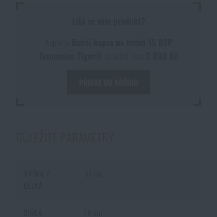
Akce a slevy
Líbí se vám produkt?
Kupte si
Boční kapsa na batoh 15 BSP
Výprodej
Tasmanian Tiger®
za akční cenu
2 090 Kč
Značky A-Z
PŘIDAT DO KOŠÍKU
Všechny produkty
DŮLEŽITÉ PARAMETRY
VÝŠKA /
37 cm
DÉLKA
ŠÍŘKA
18 cm