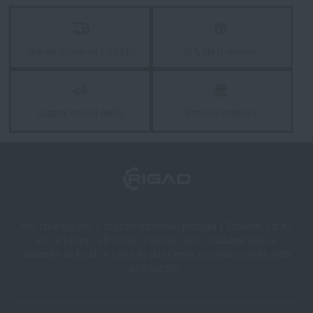
Orientace v přírodě: kompletní průvodce od GPS po
kompas
Doprava zdarma od 1 999 Kč
97% zboží skladem
PŘEČÍST ČLÁNEK
Garance vrácení peněz
Kamenné prodejny
Novinky Eberlestock skladem – připraveni na
upgrade?
PŘEČÍST ČLÁNEK
Líbí se vám produkt?
Naši zákazníci mají k dispozici kamennou prodejnu v Semilech, cca 40
km od Liberce, v Olomouci a Ostravě. Zboží dodáváme také na
Kupte si
Boční kapsa na batoh 15 BSP
Slovensko na Rigad.sk a také do celé Evropy a prakticky celého světa
na Rigad.com.
Tasmanian Tiger®
za akční cenu
2 090 Kč
PŘIDAT DO KOŠÍKU