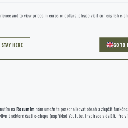
okračováním potvrzuji, že jsem starší 18 let
 jazyce stránka neexistuje. Můžete tedy zůstat zde, nebo přejít na hlavní
rience and to view prices in euros or dollars, please visit our english e-s
žnost si vyberete?
ODEJÍT
ROZUMÍM, POKRAČOVAT
PŘEJÍT DO 
L STAY HERE
GO TO
NU TADY
PŘEJDU NA HLAV
né zakázat jejich ukládání.
te a používáte náš web. Pomáhají nám lépe chápat, co se našim zákazníků
iknutím na
Rozumím
nám umožníte personalizovat obsah a zlepšit funkčno
vnit některé části e-shopu (například YouTube, Inspirace a další). Pro ví
 e-shop, aby byla co nejvíce efektivní a náš obchod se mohl neustále rozví