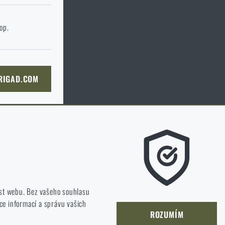
 stránku cílového
hop.
KOŠÍKU
 RIGAD.COM
NÍ STRÁNKU
m líbí a kterým směrem se máme ubírat.
st webu. Bez vašeho souhlasu
ce informací a správu vašich
jet a zlepšovat.
ROZUMÍM