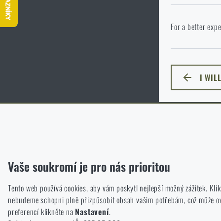
P
Ve vámi vybraném
For a better expe
jazyka. Jakou mo
I WIL
ZŮSTA
Funkční
Bez nich by náš web vůbec nefungoval. U těchto cookies není mož
Analytické
Vaše soukromí je pro nás prioritou
Do těchto cookies se anonymně ukládá, jakým způsobem prochází
Tento web používá cookies, aby vám poskytl nejlepší možný zážitek. Kl
Marketingové
nebudeme schopni plně přizpůsobit obsah vašim potřebám, což může ovli
Tyto cookies nám pomáhají optimalizovat reklamu směřující na náš
preferencí klikněte na
Nastavení
.