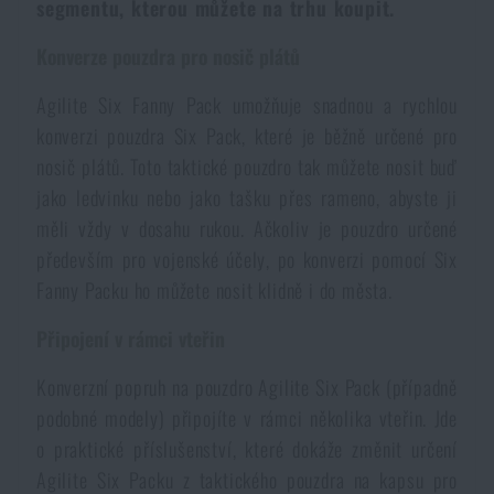
segmentu, kterou můžete na trhu koupit.
Voděodolné zápisníky
Výprodej
Konverze pouzdra pro nosič plátů
Ochrana před komáry a hmyzem
Značky A-Z
Agilite Six Fanny Pack umožňuje snadnou a rychlou
konverzi pouzdra Six Pack, které je běžně určené pro
Ohřívače nohou, rukou a těla
Všechny produkty
nosič plátů. Toto taktické pouzdro tak můžete nosit buď
jako ledvinku nebo jako tašku přes rameno, abyste ji
měli vždy v dosahu rukou. Ačkoliv je pouzdro určené
Opravné sady a fixační pásky
především pro vojenské účely, po konverzi pomocí Six
Fanny Packu ho můžete nosit klidně i do města.
Potřeby pro vodáky
Připojení v rámci vteřin
Zdraví, ochrana
Konverzní popruh na pouzdro Agilite Six Pack (případně
podobné modely) připojíte v rámci několika vteřin. Jde
o praktické příslušenství, které dokáže změnit určení
Novinky
Agilite Six Packu z taktického pouzdra na kapsu pro