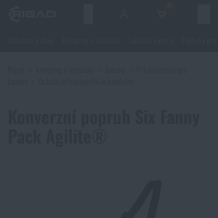
0
Menu
Oblečení a obuv
Kemping a turistika
Taktická výstroj
Potřeby pro
Oblečení a obuv
Rigad
Kemping a turistika
Batohy
Příslušenství pro
Oblečení a obuv
Kemping a turistika
batohy
Ostatní příslušenství k batohům
Obuv
Kemping a turistika
Taktická výstroj
Konverzní popruh Six Fanny
Pack Agilite®
Bundy
Batohy
Taktická výstroj
Potřeby pro střelce
Blůzy
Tašky, brašny, kufry, ledvinky
Nosiče plátů a příslušenství
Potřeby pro střelce
Nože a nářadí
Kalhoty
Spaní v přírodě
Nosné postroje
Střelecké brýle
Nože a nářadí
Sebeobrana