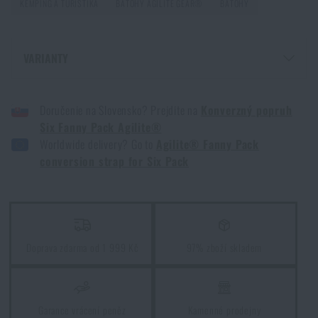
PŘEČÍST ČLÁNEK
KEMPING A TURISTIKA
BATOHY AGILITE GEAR®
BATOHY
Batohy na expedici
VARIANTY
PŘEČÍST ČLÁNEK
KONVERZNÍ POPRUH SIX FANNY PACK AGILITE® - COYOTE
Doručenie na Slovensko? Prejdite na
Konverzný popruh
KONVERZNÍ POPRUH SIX FANNY PACK AGILITE® - ČERNÁ
Six Fanny Pack Agilite®
Průvodce výběrem batohu
KONVERZNÍ POPRUH SIX FANNY PACK AGILITE® - RANGER GREEN
Worldwide delivery? Go to
Agilite® Fanny Pack
PŘEČÍST ČLÁNEK
conversion strap for Six Pack
Líbí se vám produkt?
Doprava zdarma od 1 999 Kč
97% zboží skladem
Kupte si
Konverzní popruh Six Fanny Pack
Agilite®
za akční cenu
450 Kč
Garance vrácení peněz
Kamenné prodejny
PŘIDAT DO KOŠÍKU