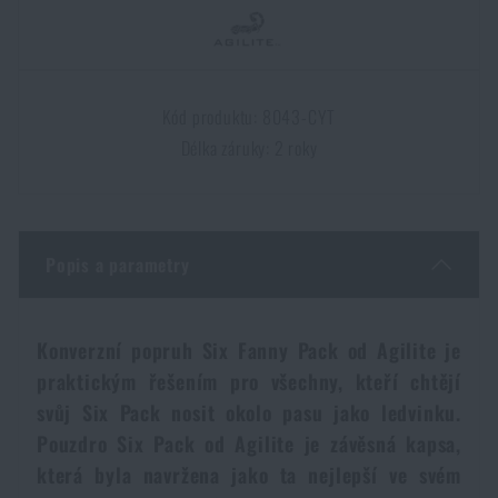
Dámské oblečení
Elektronika a příslušenství pro mobily
Beranidla, páčidla
Vybíjecí zařízení
Dětské oblečení
Hodinky
Výstroj pro psy
Rychlonabíječe zásobníků
Kód produktu: 8043-CYT
Délka záruky: 2 roky
Údržba oblečení
Pouzdra
Novinky
Novinky
Vojenské nášivky a znaky
Paracord
Akce a slevy
Akce a slevy
Popis a parametry
Vesty
Peněženky
Výprodej
Výprodej
Konverzní popruh Six Fanny Pack od Agilite je
Ručníky, osušky
praktickým řešením pro všechny, kteří chtějí
Značky A-Z
Značky A-Z
Novinky
svůj Six Pack nosit okolo pasu jako ledvinku.
Pouzdro Six Pack od Agilite je závěsná kapsa,
Solární sprchy
Všechny produkty
Všechny produkty
Akce a slevy
která byla navržena jako ta nejlepší ve svém