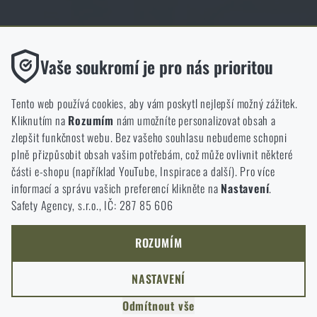
Obchod Rigad.cz získal díky spokojenosti ověřených zákazníků prestižní
certifikát Zlaté Ověřeno zákazníky.
Funkční
Vaše soukromí je pro nás prioritou
Bez nich by náš web vůbec nefungoval. U těchto cookies není
možné zakázat jejich ukládání.
Tento web používá cookies, aby vám poskytl nejlepší možný zážitek.
Kliknutím na
Rozumím
nám umožníte personalizovat obsah a
Analytické
zlepšit funkčnost webu. Bez vašeho souhlasu nebudeme schopni
NCAGE 828DG
Do těchto cookies se anonymně ukládá, jakým způsobem
plně přizpůsobit obsah vašim potřebám, což může ovlivnit některé
procházíte a používáte náš web. Pomáhají nám lépe chápat, co
části e-shopu (například YouTube, Inspirace a další). Pro více
se našim zákazníkům líbí a kterým směrem se máme ubírat.
informací a správu vašich preferencí klikněte na
Nastavení
.
Safety Agency, s.r.o., IČ: 287 85 606
Marketingové
Tyto cookies nám pomáhají optimalizovat reklamu směřující na
náš e-shop, aby byla co nejvíce efektivní a náš obchod se mohl
ROZUMÍM
neustále rozvíjet a zlepšovat.
NASTAVENÍ
Personalizované
Odmítnout vše
Díky těmto cookies dokážeme reklamu personalizovat a nabízet
COPYRIGHT © 2011-2026 RIGAD