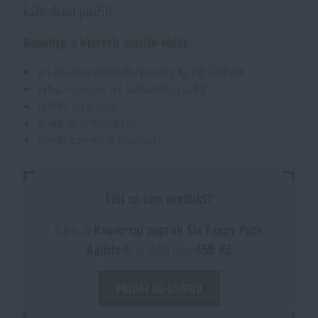
každodenní použití.
Akce a slevy
Benefity, o kterých musíte vědět:
Výprodej
pro konverzi taktického pouzdra Agilite Six Pack
vytvoří ledvinku pro každodenní použití
kvalitní zpracování
Značky A-Z
praktické příslušenství
několik barevných provedení
Všechny produkty
Líbí se vám produkt?
Kupte si
Konverzní popruh Six Fanny Pack
Agilite®
za akční cenu
450 Kč
PŘIDAT DO KOŠÍKU
DOSTUPNOST NA PRODEJNÁCH